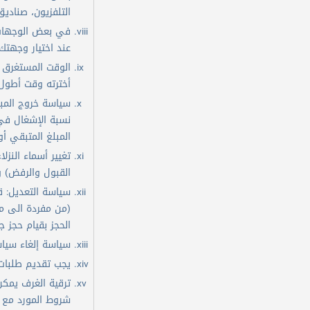
التلفزيون، صنادي
في بعض الوجهات 
عند اختيار وجهتك 
أخترته وقت أطول
سياسة خروج المبك
نسبة الإشغال في
المبلغ المتبقي أ
القبول والرفض) وFlyin.com ليست من صلاحيتها مخالفة سياسة الفن
سياسة التعديل: 
الحجز بقيام حجز ج
سياسة إلغاء سياس
يجب تقديم طلبات م