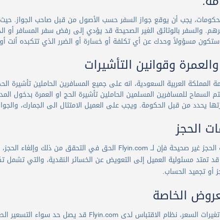
ة:
لحكومات، يجب أن يوقع جواز السفر حسب الأصول من قبل صاحب الجواز. حيث 
رهم. والسفر بالوثائق الغير الصحيحة قد يؤدي إلى رفض سفر المسافر أو ال
كون مسؤولاً وحدك عن أي تكلفة أو خسارة أو الضرر الذي تتكبده أنت أو نح
والعمرة وقوانين التأشيرات
المملكة العربية السعودية، انه على جميع المسافرين الحاملين تأشيرة الحج
تم السماح للمسافرين المسلمين الحاملين تأشيرة الحج او العمرة بدخول الم
تها يحدد من قبل الحكومة. ويجب على العميل الامتثال الى الجمارك، والجواز
ت الحجز
إذا كانت معلومات الحجز غير صحيحة فإن لــ Flyin.com الحق في
د تمتد مسئولية العميل إلى التعويض عن الخسائر النقدية، والتي تشمل تكا
جز أو تجميد الحساب.
عروض الخاصة
اقتباس الأسعار وتغيرات السعر، نظام الاقتباس لدى m