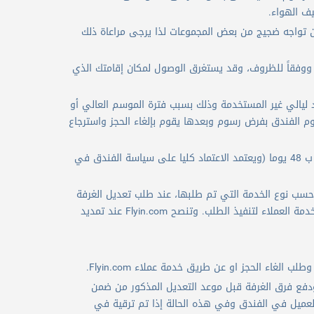
يف الهواء.
 تواجه ضجيج من بعض المجموعات لذا يرجى مراعاة ذلك
 من مكان الإقامة إلى المطار الذي تذكره Flyin.com هو تقريبي ووفقاً للظروف، وقد يستغرق الوصول لمكان إقامتك الذي
 ليالي غير المستخدمة وذلك بسبب فترة الموسم العالي أو
الفندق بفرض رسوم وبعدها يقوم بإلغاء الحجز واسترجاع
تغيير أسماء النزلاء بعض الفنادق لا تقبل تغيير الاسماء والبعض منها يقبل قبل موعد الدخول ب 48 يوما (ويعتمد الاعتماد كليا على سياسة الفندق في
سب نوع الخدمة التي تم طلبها، عند طلب تعديل الغرفة
(من مفردة الى مزدوجة أو تغيير الوقت والتاريخ، إضافة ملاحظة على الحجز) يتم التواصل مع خدمة العملاء لتنفيذ الطلب. وتنصح Flyin.com عند تمديد
غاء الحجز او عن طريق خدمة عملاء Flyin.com.
 الغرف يمكن للمسافرين ترقية الغرف التي تعاقدوا بشأنها وذلك عن طريق Flyin.com ودفع فرق الغرفة قبل موعد التعديل المذكور من ضمن
 لا تضمن ترقية الغرف عند وصول العميل في الفندق وفي هذه الحالة إذا تم ترقية في