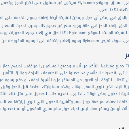
لأفادتكم بحالة الحجز السابق. وموقع Flyin.com سيكون غير مسئول
الغاء لهذا الحجز.
تحتفظ Flyin.com الحق بإلغاء الحجز في حالة وجود سعر غير صحيح ذلك بسبب تحديث الاس
ا الحق في إلغاء جميع الحجوزات ويستثنى من ذلك ما تم إشعار العميل به مسبقاً.
ء بالإضافة إلى الرسوم المفروضة من قبل مورد الخدمة
ر
توصي FLYIN.COM جميع عملائها بالتأكد من أنهم وجميع المسافرين المرافقين لديه
د التي يقصدونها، وأنهم قد حصلوا على التطعيمات اللازمة ووثائق التأمين ال
رة البلد الذي تنوي السفر إليها ، وهذه مسئوليتك الخاصة قبل الحجز وقبل 
يرة الدخول بعض الوقت ، لذا يجب تقديم طلب للحصول على مثل تلك التأش
توصي Flyin.com كافة العملاء بمراجعة جواز سفر وتأشيرة الدخول التي تنوي زيارتها
أنت أو من يسافر معك ليس لديك جواز سفر ساري المفعول أو لم تحصلوا عل