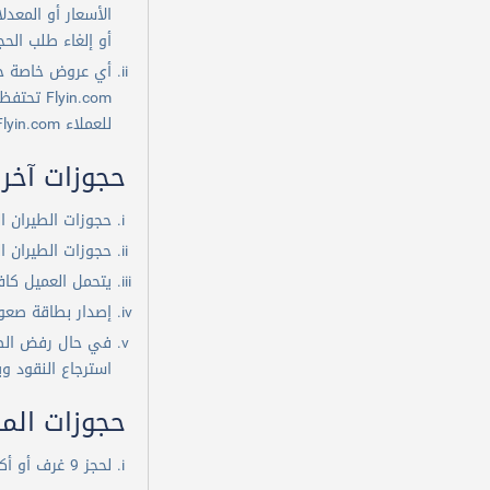
أو إلغاء طلب الح
أي عروض خاصة جدي
yin.com
للعملاء Flyin.com ليست مسئولة بأي شكل من الأشكال حالة حدوث أي زيادة تطرأ بسبب تقلبات أسعار الصرف والضرائب أو نتيجة لطلب مباشر من المورد.
حجوزات آخر
حجوزات الطيران الدولي التي ت
حجوزات الطيران الداخلي التي 
يتحمل العميل كاف
إصدار بطاقة صعود
في حال رفض الطير
استرجاع النقود وي
حجوزات الم
لحجز 9 غرف أو أكثر او 10 تذاكر طيران او أكثر، رجاء التواصل مع خدمة العملاء بالاتصال على الرقم 19679 لعمل الحجز.