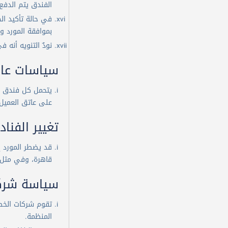
الفندق يتم الدفع
في حالة تأكيد ال
بموافقة المورد وق
نودٌ التنويه أنه في حال 
سياسات عام
يتحمل كل فندق م
على عاتق العميل 
تغيير الفنا
قد يضطر المورد إ
قاهرة، وفي مثل هذه الحالات فإن شركة flyin.com س
سياسة شركا
تقوم شركات الخطوط
المنظمة.