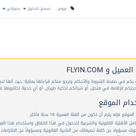
عروض
تسجيل الدخول
حجوزاتي
يل و FLYIN.COM
حب بكم في صفحة الشروط والأحكام ونرجو منكم قراءتها بعناية؛ حيث أنها تنظ
 حجزكم للإقامة في فندق، أو شرائكم تذكرة طيران، أو أي خدمٍة تختارونها ف
ام الموقع
 فإنه يلزم أن تكون من الفئة العمرية 18 سنة فأكثر.
مل الأهلية القانونية والشرعية للدخول في هذا الاتفاق واستخدام هذا المو
نك مسؤولا عن كافة تصرفاتك من الناحية القانونية ومسؤولاً عن الالتزامات 