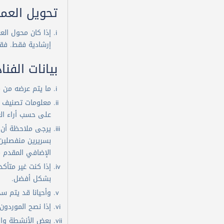
تحويل العم
إذا كان محول الع
إرشادية فقط. فقد
بيانات الفنا
ما يتم عرضه من معلومات في موقع Flyin.com يعتبر وصف أماك
معلومات تصنيف ا
على حسب أراء الع
يرجى ملاحظة أن 
بسريرين منفصلين 
الإضافي المقدم م
بشكل أفضل.
وأحيانا قد يتم 
إذا نصح الموردون
بعض الأنشطة والم