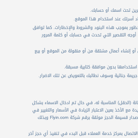
رين تحت اسمك أو حسابك.
د أسرتك عند استخدام هذا الموقع.
ور بموجب هذه البنود والشروط والإخطارات. كما توافق
و أوجه التقصير التي تحدث في حسابك أو كلمة المرور
ص أو إنشاء أعمال مشتقة من أو منقولة من الموقع أو بيع
 استخدامها بدون موافقة كتابية مسبقة.
ريمة جنائية وسوف نطالبك بالتعويض عن تلك الاضرار.
نة (الحقل) المناسبة له، في حال تم ادخال الاسماء بشكل
دة مع الأخذ بعين الاعتبار الزيادة في الأسعار والتغيير في
الرسوم إذا كانت التعديلات مطلوبة، عند إتمام عملية الدفع وسداد قيمة الحجز بالكامل سيتم إصدار قسيمة الحجز موثقة برقم شركة Flyin.com وبذلك
تصال بمركز خدمة العملاء قبل البدء في تنفيذ أي حجز آخر