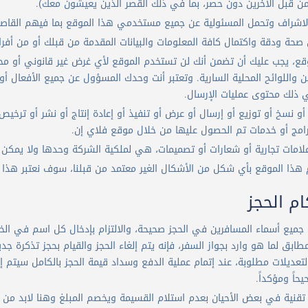
ن قبل الآخرين دون حصر، بما في ذلك القصر الذين يعيشون معك).
لاشراف وتحمل المسئولية عن جميع مستخدمي هذا الموقع بما فيهم القاص
صحة ودقة واكتمال كافة المعلومات والبيانات المقدمة من قبلك أو من أفرا
قع،
يجب عليك أن تضمن أنك لن تستخدم الموقع لأي غرض غير قانوني أو محظ
ن واللوائح المحلية السارية. وتعتبر أنت وحدك المسؤول عن جميع الأفعال أ
ي ذلك محتوى عمليات الإرسال.
أو نسخ أو توزيع أو إرسال أو عرض أو تنفيذ أو إعادة إنتاج أو نشر أو ترخي
رامج أو خدمات تم الحصول عليها من خلال موقع فلاي إن.
علامات تجارية أو شعارات أو تصميمات، هي لملكية الشركة وحدها ولا يمكن
هذا الموقع بأي شكل من الأشكال الغير معتمد من قبلنا، سوف نعتبر هذا ج
م الحجز
 جميع أسماء المسافرين في الحجز صحيحة، والالتزام بإدخال كل اسم في الخا
طابق لما هو وارد بجواز السفر، فإنه يتم إلغاء الحجز والقيام بحجز تذكرة جدي
اً ومؤكداً.
نية في بعض الأحيان بعدم استلام القسيمة ويخصم المبلغ وهنا لابد من الا