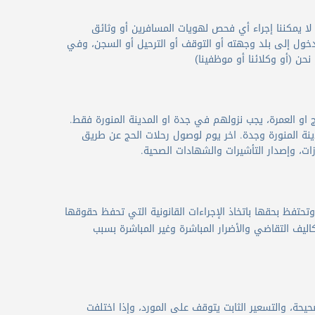
لا يمكننا إجراء أي فحص لهويات المسافرين أو وثائق
دخول إلى بلد وجهته أو التوقف أو الترحيل أو السجن، وفي
ن (أو وكلائنا أو موظفينا)
 او العمرة، يجب نزولهم في جدة او المدينة المنورة فقط.
دينة المنورة وجدة. اخر يوم لوصول رحلات الحج عن طريق
ات، وإصدار التأشيرات والشهادات الصحية.
 التحقق من ذلك وإلغاء الحجز، وتحتفظ بحقها باتخاذ الإجراءات القانونية التي تحفظ حقوقها
ليف التقاضي والأضرار المباشرة وغير المباشرة بسبب
Flyin.co قد يصل حد سواء التسعير الصحيحة، والتسعير الثابت يتوقف على المورد، وإذا اختلفت