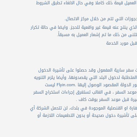
 على تكرار الحجز ويتحمل العميل قيمة ذلك كاملا وفي حال الالغاء تطبق الشروط
عار الذي ينتج عنه قيمة غير واقعية للحجز. وايضا في حالة تكرار
م جوازات سفر سارية المفعول وقد حصلوا على تأشيرة الدخول
متطلبة لدخول البلد التي يقصدونها، وأيضا يلزم التنويه
إلى أن بعض الدول تتطلب للتوقف أو العبور من المسافر ملء تأشيرة توقف أو دفع رسوم عبور الدولة المقصود الوصول إليها .Flyin.com ليست
موعد السفر ، في الغالب تستغرق إجراءات استخراج السفر
يرة قبل موعد السفر بوقت كاف .
 مع السفارة او القنصلية الموجودة في بلدك، لن تتحمل الشركة أي
ى تأشيرة دخول صحيحة أو بدون التطعيمات اللازمة أو