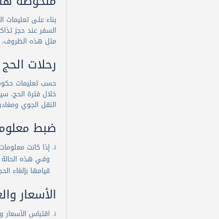
ملحوظة هام
بناء على تعليمات ا
السفر عند حجز تذاك
مثل هذه الظروف، ست
رحلات الحج 
حسب تعليمات حكومة 
خلال فترة الحج، سي
النقل الجوي ومغادر
ضبط معلوما
وفي هذه الحالة ق
قيامها بإلغاء الح
الأسعار وال