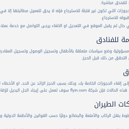
 للفندق مباشرة.
حجوزات التي تكون غير قابلة للاسترجاع فإنه لا يحق للعميل مطالبتها إلا
بوله للاسترجاع.
لم يقبل الموقع في التعديل او الالغاء يرجى التواصل مع خدمة عملاء Flyin.com على الرقم 19679 لاستكمال الاجر
ة للفنادق
سؤولية وضع سياسات متعلقة بالأطفال وتسجيل الوصول وتسجيل المغادرة وا
التحقق من ذلك قبل الحجز.
دق
لى إلغاء الحجوزات الخاصة بك، وذلك بسبب الحجز الزائد عن الحد، او الأخطاء
وف تعمل على إيجاد الحل البديل للإقامة وذلك في نفس التصنيف والموقع.
ت الطيران
 بنقل الركاب والأمتعة والبضائع دوليًا حسب القوانين والأنظمة الدولية وا