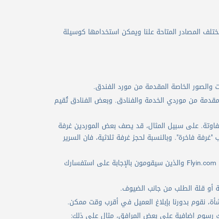
ختلف المصادر المتاحة علنا ويمكن استخدامها كوسيلة
قدمة من موردي الخدمة والفنادق. وبعض الفنادق تُقيم
فاوتة. على سبيل المثال، قد يصف بعض الموردين غرفة
فة فاخرة". وبالنسبة لحجز غرفة ثلاثية، فان السرير
إذا كنت غير متأكد من الوصف المعروض على Flyin.com يرجى الاتصال بمستشارين السفر في Flyin.com والذين سيقومون بالإجابة على استفسارك
 أو قلة الطلب من جانب الضيوف.
ة، نقوم بدورنا بإبلاغ العميل في أقرب وقت ممكن.
اك رسوم اضافية على بعض المرافق، مثال على ذلك: