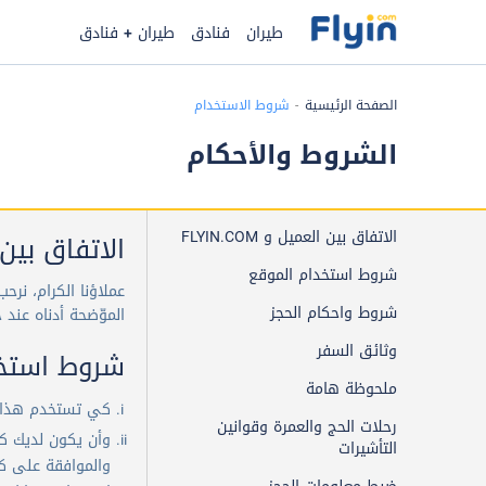
طيران
فنادق
طيران + فنادق
الصفحة الرئيسية
شروط الاستخدام
الشروط والأحكام
الاتفاق بين العميل و FLYIN.COM
الاتفاق بين العم
شروط استخدام الموقع
عملاؤنا الكرام، نر
شروط واحكام الحجز
الموّضحة أدناه عند
وثائق السفر
شروط استخد
ملحوظة هامة
كي تستخدم هذا الموقع
رحلات الحج والعمرة وقوانين
وأن يكون لديك كا
التأشيرات
والموافقة على كو