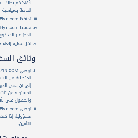
سياسة الاسترجاع
الخاصة بسياسية ال
المشاكل والشكاوى
تحتفظ Flyin.com بالحق في رفض أي حجز. ويمكن للشركة أيضا إضافة رسوم للخدمة على الحجوزات التي تتم من خلال مركز الاتصال.
سياسة السرية
حماية البيانات
الحجز غير المدفوع للشركة المالكة للموقع Flyin.com له
لكل عملية إلغاء حجز، سوف تفرض flyin.com رسوم إلغا
الافصاح للغير
وثائق السف
مسئوليتك
مسؤولياتنا تجاهك
تعديل الشروط
المتطلبة من البل
العروض (الكوبونات، خصم البطاقات
المسئولة عن تأشي
الائتمانية) وغيرها
والحصول على تأش
أحكام الجوائز المقدمة من Flyin.com
شروط وأحكام خدمة محفظتي
مسؤولية إذا كنت 
التأمين.