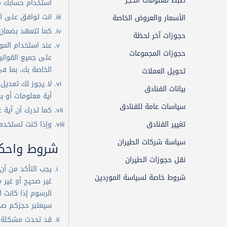
ضبط معلومات الحجز
استخدام حسابك م
انت توافق على ا
الأسعار والعروض الخاصة
كما تتعهد بضمان 
حجوزات آخر لحظة
عند استخدام المو
حجوزات المجموعات
على جميع القواني
الخاصة بك، بما ف
تحويل العملات
لا يجوز لك تعديل 
بيانات الفنادق
أية معلومات أو ب
سياسات عامة للفنادق
كما تدرك أن أية 
تغيير الفنادق
وإذا كنت تستخدم 
سياسة شركات الطيران
شروط واحكا
نقل حجوزات الطيران
يجب التأكد من أن
شروط خاصة لسياسة الموردين
غير صحيح أو غير م
ترقية المقعد (درجة الحجز)
سيعتبر حجزكم صحيح
طرق الدفع
قد تحدث مشكلة تق