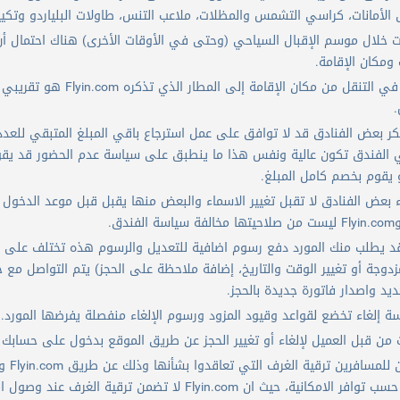
ق الأمانات، كراسي التشمس والمظلات، ملاعب التنس، طاولات البلياردو وتكي
خلال موسم الإقبال السياحي (وحتى في الأوقات الأخرى) هناك احتمال أن
ومكان الإقامة.
الوقت المستغرق في التنقل
.
ر بعض الفنادق قد لا توافق على عمل استرجاع باقي المبلغ المتبقي للعدد
 الفندق تكون عالية ونفس هذا ما ينطبق على سياسة عدم الحضور قد يقوم 
و يقوم بخصم كامل المبلغ.
دق.
قد يطلب منك المورد دفع رسوم اضافية للتعديل والرسوم هذه تختلف على ح
ديد واصدار فاتورة جديدة بالحجز.
ة إلغاء تخضع لقواعد وقيود المزود ورسوم الإلغاء منفصلة يفرضها المورد.
ن قبل العميل لإلغاء أو تغيير الحجز عن طريق الموقع بدخول على حسابك وطلب ال
ترقية
شروط المورد مع حسب توافر الامكانية، حيث ان Flyin.com