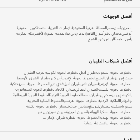
أفضل الوجهات
البحرين
عُمان
مصر
المملكة العربية السعودية
الإمارات العربية المتحدة
كوريا الجنوبية
أبوظبي
عجمان
الخبر
أسوان
القاهرة
الدمام
دبي
جدة
المدينة المنورة
الأقصر
مكة المكرمة
رأس الخيمة
الرياض
شرم الشيخ
أفضل شركات الطيران
الخطوط الجوية السعودية
طيران أديل
الخطوط الجوية الكويتية
العربية للطيران
جيت إيروايز
طيران الخليج
الخطوط الجوية الإثيوبية
إير كايرو
طيران الشرق الأوسط
الخطوط الجوية الإريترية
طيران ناس
طيران النيل
فلاي دبي
الخطوط الجوية السريلانكية
الخطوط الجوية الفلبينية
الطيران العماني
طيران الاتحاد
الخطوط الجوية السنغافورية
بانكوك إيروايز
سلام إير
طيران نسما
الخطوط الجوية التركية
الخطوط الجوية البريطانية
لوفتهانزا
الملكية الأردنية
الخطوط الجوية الفرنسية
الخطوط الملكية المغربية
سيبو باسيفيك للطيران
فيولينغ
سبايس جيت
فيستارا
الخطوط الجوية الكينية
الخطوط الجوية الملكية الهولندية
طيران الجزيرة
طيران سيرين
إير بلو
الخطوط الجوية الهندية
الخطوط الجوية القطرية
طيران الإمارات
الخطوط الجوية الباكستانية الدولية