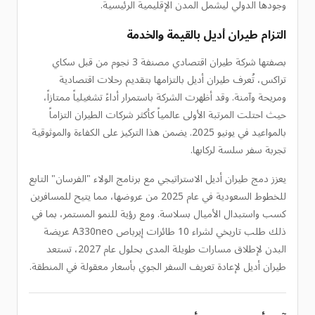
وجودها الدولي ليشمل المدن الإقليمية الرئيسية.
التزام طيران أديل بالقيمة والخدمة
بصفتها شركة طيران اقتصادي مصنفة 3 نجوم من قبل سكاي
تراكس، تُعرف طيران أديل بالتزامها بتقديم رحلات اقتصادية
ومريحة وآمنة. وقد أظهرت الشركة باستمرار أداءً تشغيلياً ممتازاً،
حيث احتلت المرتبة الأولى عالمياً كأكثر شركات الطيران التزاماً
بالمواعيد في يونيو 2025. يضمن هذا التركيز على الكفاءة والموثوقية
تجربة سفر سلسة لركابها.
يعزز دمج طيران أديل الاستراتيجي مع برنامج الولاء "الفرسان" التابع
للخطوط السعودية في عام 2025 من عروضها، مما يتيح للمسافرين
كسب واستبدال الأميال بسلاسة. ومع رؤية للنمو المستمر، بما في
ذلك طلب تاريخي لشراء 10 طائرات إيرباص A330neo عريضة
البدن لإطلاق مسارات طويلة المدى بحلول عام 2027، تستعد
طيران أديل لإعادة تعريف السفر الجوي بأسعار معقولة في المنطقة.