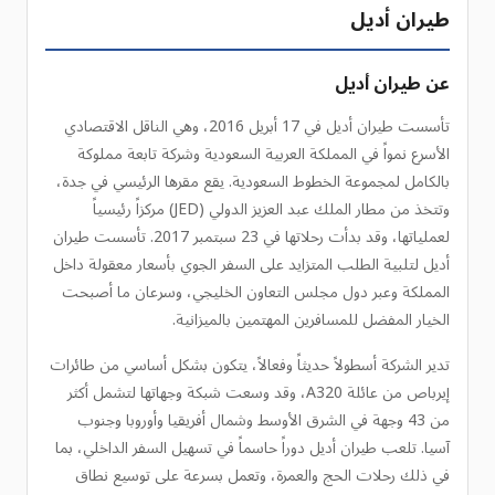
طيران أديل
عن طيران أديل
تأسست طيران أديل في 17 أبريل 2016، وهي الناقل الاقتصادي
الأسرع نمواً في المملكة العربية السعودية وشركة تابعة مملوكة
بالكامل لمجموعة الخطوط السعودية. يقع مقرها الرئيسي في جدة،
وتتخذ من مطار الملك عبد العزيز الدولي (JED) مركزاً رئيسياً
لعملياتها، وقد بدأت رحلاتها في 23 سبتمبر 2017. تأسست طيران
أديل لتلبية الطلب المتزايد على السفر الجوي بأسعار معقولة داخل
المملكة وعبر دول مجلس التعاون الخليجي، وسرعان ما أصبحت
الخيار المفضل للمسافرين المهتمين بالميزانية.
تدير الشركة أسطولاً حديثاً وفعالاً، يتكون بشكل أساسي من طائرات
إيرباص من عائلة A320، وقد وسعت شبكة وجهاتها لتشمل أكثر
من 43 وجهة في الشرق الأوسط وشمال أفريقيا وأوروبا وجنوب
آسيا. تلعب طيران أديل دوراً حاسماً في تسهيل السفر الداخلي، بما
في ذلك رحلات الحج والعمرة، وتعمل بسرعة على توسيع نطاق