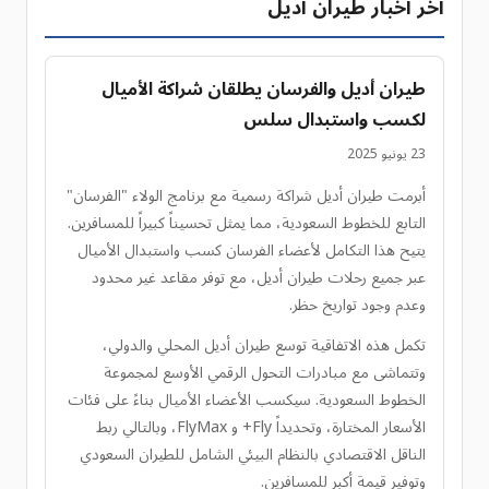
آخر أخبار طيران أديل
طيران أديل والفرسان يطلقان شراكة الأميال
لكسب واستبدال سلس
23 يونيو 2025
أبرمت طيران أديل شراكة رسمية مع برنامج الولاء "الفرسان"
التابع للخطوط السعودية، مما يمثل تحسيناً كبيراً للمسافرين.
يتيح هذا التكامل لأعضاء الفرسان كسب واستبدال الأميال
عبر جميع رحلات طيران أديل، مع توفر مقاعد غير محدود
وعدم وجود تواريخ حظر.
تكمل هذه الاتفاقية توسع طيران أديل المحلي والدولي،
وتتماشى مع مبادرات التحول الرقمي الأوسع لمجموعة
الخطوط السعودية. سيكسب الأعضاء الأميال بناءً على فئات
الأسعار المختارة، وتحديداً Fly+ و FlyMax، وبالتالي ربط
الناقل الاقتصادي بالنظام البيئي الشامل للطيران السعودي
وتوفير قيمة أكبر للمسافرين.