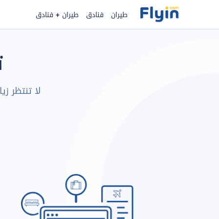
طيران
فنادق
طيران + فنادق
ت
لا تنتظر زي