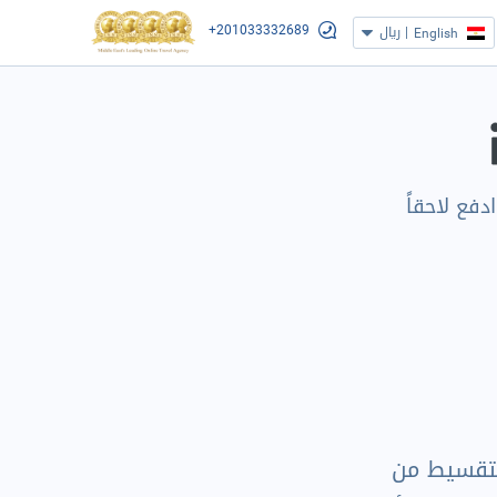
+201033332689
|
ريال
English
دفع لاحقاً
التقسيط من