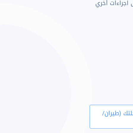
 أى اجراءات أخري
لتك (طيران/