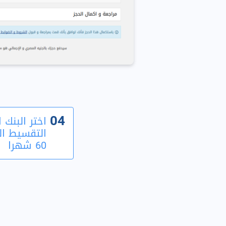
04
اختر البنك 
60 شهرا