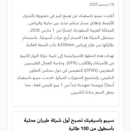
16 ديسمبر 2025
أعلنت سيبو باسيفيك عن توسع كبير في حضورها بالشرق
الأوسط بإطلاق مسار مباشر جديد بين مانيلا والرياض،
المملكة العربية السعودية. اعتبارًا من 1 مارس 2026،
ستشغل الشركة هذا المسار أربع مرات أسبوعيًا، باستخدام
طائراتها من طراز إيرباص A330neo ذات السعة العالية.
تهدف هذه الخطوة الاستراتيجية إلى تلبية حركة الزوار الكبيرة
من الأصدقاء والأقارب (VFR)، وخاصة العمال الفلبينيين
المغتربين (OFWs) المقيمين في دول مجلس التعاون
الخليجي. ولتشجيع الحجوزات المبكرة، قدمت سيبو باسيفيك
أسعارًا ترويجية تمهيدية تبدأ من 1 بيزو فلبيني فقط، مما
يجعل السفر متاحًا للكثيرين.
سيبو باسيفيك تصبح أول شركة طيران محلية
بأسطول من 100 طائرة