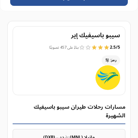
سيبو باسيفيك إير
2.5
/
5
بناءً على 457 تصويتًا
رمز: 5J
مسارات رحلات طيران سيبو باسيفيك
الشهيرة
مانيلا (MNL)
دبي (DXB)