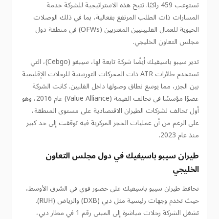
تستوعب 459 راكبًا. تتيح هذه الاستراتيجية للشركة خدمة
المسارات ذات الطلب المرتفع بفعالية، بما في ذلك الوصلات
الحيوية للعمال الفلبينيين المغتربين (OFWs) في منطقة دول
مجلس التعاون الخليجي.
تدير سيبو باسيفيك أيضًا شركة تابعة لها، سيبغو (Cebgo)، التي
تستخدم طائرات ATR ذات المحركات التوربينية للرحلات الإقليمية
بين الجزر، مما يوسع نطاق وصولها داخل الفلبين. كانت الشركة
عضوًا مؤسسًا في تحالف القيمة (Value Alliance) عام 2016، وهو
أول تحالف لشركات الطيران الاقتصادية على مستوى المنطقة،
على الرغم من أن عمليات الحجز المركزية فيه توقفت إلى حد كبير
منذ عام 2023.
طيران سيبو باسيفيك في دول مجلس التعاون
الخليجي
تحافظ طيران سيبو باسيفيك على حضور قوي في الشرق الأوسط،
حيث تخدم وجهات رئيسية مثل دبي (DXB) والرياض (RUH).
تشغل الشركة رحلات مباشرة إلى المبنى رقم 1 في مطار دبي،