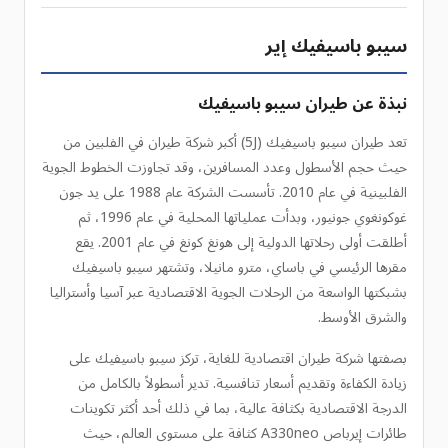
سيبو باسيفيك إير
نبذة عن طيران سيبو باسيفيك
تعد طيران سيبو باسيفيك (5J) أكبر شركة طيران في الفلبين من
حيث حجم الأسطول وعدد المسافرين، وقد تجاوزت الخطوط الجوية
الفلبينية في عام 2010. تأسست الشركة عام 1988 على يد جون
غوكونغوي جونيور، وبدأت عملياتها المحلية في عام 1996، ثم
أطلقت أولى رحلاتها الدولية إلى هونغ كونغ في عام 2001. يقع
مقرها الرئيسي في باساي، مترو مانيلا، وتشتهر سيبو باسيفيك
بشبكتها الواسعة من الرحلات الجوية الاقتصادية عبر آسيا وأستراليا
والشرق الأوسط.
بصفتها شركة طيران اقتصادية للغاية، تركز سيبو باسيفيك على
زيادة الكفاءة وتقديم أسعار تنافسية. تدير أسطولاً بالكامل من
الدرجة الاقتصادية بكثافة عالية، بما في ذلك أحد أكثر تكوينات
طائرات إيرباص A330neo كثافة على مستوى العالم، حيث