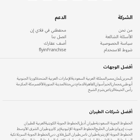
الشركة
الدعم
من نحن
محفظتي في فلاي إن
الأسئلة الشائعة
اتصل بنا
سياسة الخصوصية
أضف عقارك
شروط الاستخدام
flyinFranchise
أفضل الوجهات
البحرين
عُمان
مصر
المملكة العربية السعودية
الإمارات العربية المتحدة
كوريا الجنوبية
أبوظبي
عجمان
الخبر
أسوان
القاهرة
الدمام
دبي
جدة
المدينة المنورة
الأقصر
مكة المكرمة
رأس الخيمة
الرياض
شرم الشيخ
أفضل شركات الطيران
الخطوط الجوية السعودية
طيران أديل
الخطوط الجوية الكويتية
العربية للطيران
جيت إيروايز
طيران الخليج
الخطوط الجوية الإثيوبية
إير كايرو
طيران الشرق الأوسط
الخطوط الجوية الإريترية
طيران ناس
طيران النيل
فلاي دبي
الخطوط الجوية السريلانكية