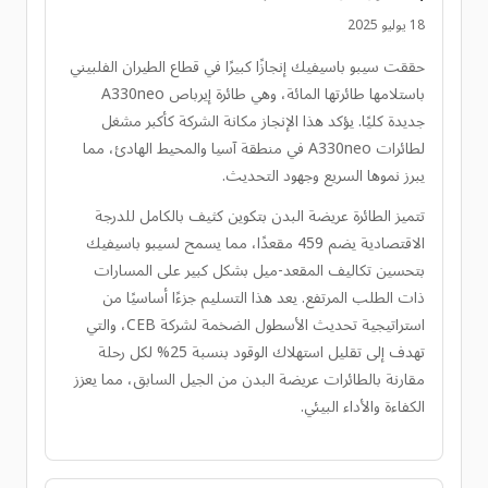
18 يوليو 2025
حققت سيبو باسيفيك إنجازًا كبيرًا في قطاع الطيران الفلبيني
باستلامها طائرتها المائة، وهي طائرة إيرباص A330neo
جديدة كليًا. يؤكد هذا الإنجاز مكانة الشركة كأكبر مشغل
لطائرات A330neo في منطقة آسيا والمحيط الهادئ، مما
يبرز نموها السريع وجهود التحديث.
تتميز الطائرة عريضة البدن بتكوين كثيف بالكامل للدرجة
الاقتصادية يضم 459 مقعدًا، مما يسمح لسيبو باسيفيك
بتحسين تكاليف المقعد-ميل بشكل كبير على المسارات
ذات الطلب المرتفع. يعد هذا التسليم جزءًا أساسيًا من
استراتيجية تحديث الأسطول الضخمة لشركة CEB، والتي
تهدف إلى تقليل استهلاك الوقود بنسبة 25% لكل رحلة
مقارنة بالطائرات عريضة البدن من الجيل السابق، مما يعزز
الكفاءة والأداء البيئي.