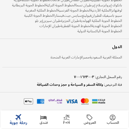
الخطوط الجوية الفلبينية
الطيران العماني
طيران الاتحاد
الخطوط الجوية السنغافورية
بانكوك إيروايز
سلام إير
طيران نسما
الخطوط الجوية التركية
الخطوط الجوية البريطانية
لوفتهانزا
الملكية الأردنية
الخطوط الجوية الفرنسية
الخطوط الملكية المغربية
سيبو باسيفيك للطيران
فيولينغ
سبايس جيت
فيستارا
الخطوط الجوية الكينية
الخطوط الجوية الملكية الهولندية
طيران الجزيرة
طيران سيرين
إير بلو
الخطوط الجوية الهندية
الخطوط الجوية القطرية
طيران الإمارات
الخطوط الجوية الباكستانية الدولية
الدول
المملكة العربية السعودية
مصر
الإمارات العربية المتحدة
رقم السجل التجاري
:
٧٠٠١٦٢٣٠٠٣
فئة الترخيص
:
وكالة السفر و السياحة و حجز وحدات الضيافة
رحلة جوية
الحساب
العروض
F+H
فندق