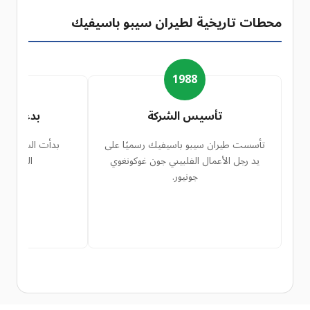
محطات تاريخية لطيران سيبو باسيفيك
6
1988
تأسيس الشركة
بدء العمل
تأسست طيران سيبو باسيفيك رسميًا على
بدأت الشركة خد
يد رجل الأعمال الفلبيني جون غوكونغوي
المحلية د
جونيور.