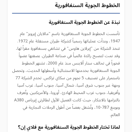
الخطوط الجوية السنغافورية
نبذة عن الخطوط الجوية السنغافورية
تأسست الخطوط الجوية السنغافورية باسم "مالايان إيرويز" عام
1947، وبدأت عملياتها رسمياً كشركة طيران مستقلة عام 1972.
تتخذ الشركة من "إيرلاين هاوس" في تشانغي بسنغافورة مقراً لها،
وقد نمت لتصبح رائدة عالمياً في صناعة الطيران. بصفتها عضواً
فخوراً في تحالف ستار ألاينس منذ عام 2000، تشتهر الخطوط
الجوية السنغافورية بخدمتها الاستثنائية وأسطولها الحديث، وتحصل
باستمرار على تصنيف 5 نجوم من سكاي تراكس. تخدم الشركة 77
وجهة عبر جنوب شرق آسيا، شمال آسيا، جنوب آسيا، غرب آسيا
وأفريقيا، جنوب غرب المحيط الهادئ، أوروبا، والأمريكتين. وتُعرف
بالتزامها بالابتكار، حيث كانت العميل الأول لطائرتي إيرباص A380
وبوينغ 787-10، وتُشغل بعضاً من أطول الرحلات التجارية في
العالم.
لماذا تختار الخطوط الجوية السنغافورية مع فلاي إن؟