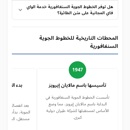
هل توفر الخطوط الجوية السنغافورية خدمة الواي
فاي المجانية على متن الطائرة؟
المحطات التاريخية للخطوط الجوية
السنغافورية
2
1947
تأسيسها باسم مالايان إيرويز
بدء العملي
سنغ
تأسست الخطوط الجوية السنغافورية في
البداية باسم مالايان إيرويز، مما وضع
بعد انفصالها عن خ
الأساس لمستقبلها كشركة طيران دولية
الجوية، بدأت الشركة
كبرى.
مستقل، الخطوط الج
يمثل ح