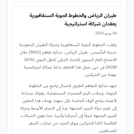
طيران الرياض والخطوط الجوية السنغافورية
يعقدان شراكة استراتيجية
04 يونيو 2024
وقعت الخطوط الجوية السنغافورية وشركة الطيران السعودية
حديثة التأسيس، طيران الرياض، مذكرة تفاهم (MoU) خلال
الاجتماع العام السنوي للاتحاد الدولي للنقل الجوي (IATA
AGM) في دبي. يمثل هذا الاتفاق بداية شراكة استراتيجية
مهمة بين الشركتين.
تمهد مذكرة التفاهم الطريق لاتصال واسع بين الخطوط
الجوية، ورحلات الرمز المشترك المستقبلية، وفوائد متبادلة
لأعضاء برامج الولاء الخاصة بكل منهما. يهدف هذا التعاون
إلى تعزيز حركة المرور المتجهة غرباً إلى الشرق الأوسط وحركة
المرور المتجهة شرقاً إلى أستراليا وآسيا، مما يقوي الشبكات
العالمية لكلتا الشركتين ويوفر المزيد من خيارات السفر
للمسافرين.