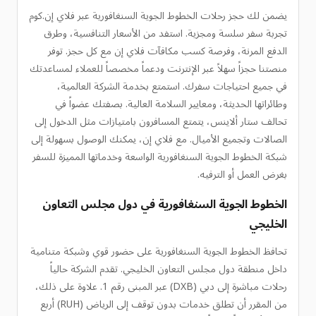
يضمن لك حجز رحلات الخطوط الجوية السنغافورية عبر فلاي إن.كوم
تجربة سفر سلسة ومجزية. استفد من الأسعار التنافسية، وطرق
الدفع المرنة، وفرصة كسب مكافآت فلاي إن مع كل حجز. توفر
منصتنا حجزاً سهلاً عبر الإنترنت ودعماً مخصصاً للعملاء لمساعدتك
في جميع احتياجات سفرك. استمتع بخدمة الشركة العالمية،
وطائراتها الحديثة، ومعايير السلامة العالية. بصفتك عضواً في
تحالف ستار ألاينس، يتمتع المسافرون بامتيازات مثل الدخول إلى
الصالات وتجميع الأميال. مع فلاي إن، يمكنك الوصول بسهولة إلى
شبكة الخطوط الجوية السنغافورية الواسعة وخدماتها المميزة للسفر
بغرض العمل أو الترفيه.
الخطوط الجوية السنغافورية في دول مجلس التعاون
الخليجي
تحافظ الخطوط الجوية السنغافورية على حضور قوي وشبكة متنامية
داخل منطقة دول مجلس التعاون الخليجي. تقدم الشركة حالياً
رحلات مباشرة إلى دبي (DXB) عبر المبنى رقم 1. علاوة على ذلك،
من المقرر أن تطلق خدمات بدون توقف إلى الرياض (RUH) أربع