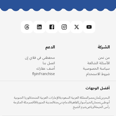
الشركة
الدعم
من نحن
محفظتي في فلاي إن
الأسئلة الشائعة
اتصل بنا
سياسة الخصوصية
أضف عقارك
شروط الاستخدام
flyinFranchise
أفضل الوجهات
البحرين
عُمان
مصر
المملكة العربية السعودية
الإمارات العربية المتحدة
كوريا الجنوبية
أبوظبي
عجمان
الخبر
أسوان
القاهرة
الدمام
دبي
جدة
المدينة المنورة
الأقصر
مكة المكرمة
رأس الخيمة
الرياض
شرم الشيخ