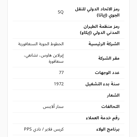
رمز الاتحاد الدولي للنقل
SQ
الجوي (إياتا)
رمز منظمة الطيران
المدني الدولي (إيكاو)
الشركة الرئيسية
الخطوط الجوية السنغافورية
إيرلاين هاوس، تشانغي،
مقر الشركة
سنغافورة
عدد الوجهات
77
سنة بدء التشغيل
1972
الشعار
التحالفات
ستار ألاينس
رقم خدمة العملاء
برنامج الولاء
كريس فلاير / نادي PPS