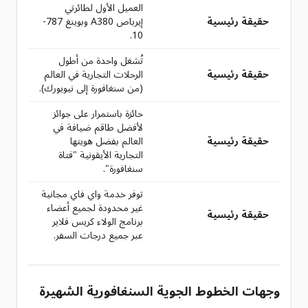
العميل الأول لطائرتي
حقيقة رئيسية
إيرباص A380 وبوينغ 787-
10.
تُشغل واحدة من أطول
حقيقة رئيسية
الرحلات التجارية في العالم
(من سنغافورة إلى نيويورك).
حائزة باستمرار على جوائز
لأفضل طاقم ضيافة في
حقيقة رئيسية
العالم بفضل هويتها
التجارية الأيقونية "فتاة
سنغافورة".
توفر خدمة واي فاي مجانية
غير محدودة لجميع أعضاء
حقيقة رئيسية
برنامج الولاء كريس فلاير
عبر جميع درجات السفر.
وجهات الخطوط الجوية السنغافورية الشهيرة