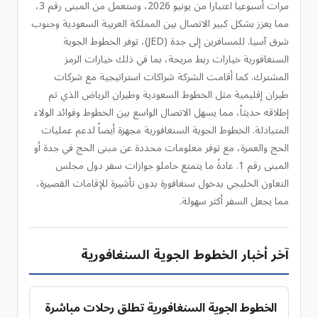
مرات أسبوعياً اعتباراً من يونيو 2026، وستعمل من المبنى رقم 3،
مما يعزز بشكل كبير الاتصال بين المملكة العربية السعودية وجنوب
شرق آسيا. للمسافرين إلى جدة (JED)، توفر الخطوط الجوية
السنغافورية خيارات ربط مريحة، بما في ذلك خيارات الرمز
المشترك. كما أقامت الشركة شراكات استراتيجية مع شركات
طيران إقليمية مثل الخطوط السعودية وطيران الرياض الذي تم
إطلاقه حديثاً، مما يسهل الاتصال الواسع بين الخطوط وفوائد الولاء
المتبادلة. الخطوط الجوية السنغافورية مجهزة أيضاً لدعم عمليات
الحج والعمرة، مع توفر معلومات محددة عن مبنى الحج في جدة أو
المبنى رقم 1. عادةً ما يتمتع حاملو جوازات سفر دول مجلس
التعاون الخليجي بدخول سنغافورة بدون تأشيرة للإقامات القصيرة،
مما يجعل السفر أكثر سهولة.
آخر أخبار الخطوط الجوية السنغافورية
الخطوط الجوية السنغافورية تطلق رحلات مباشرة