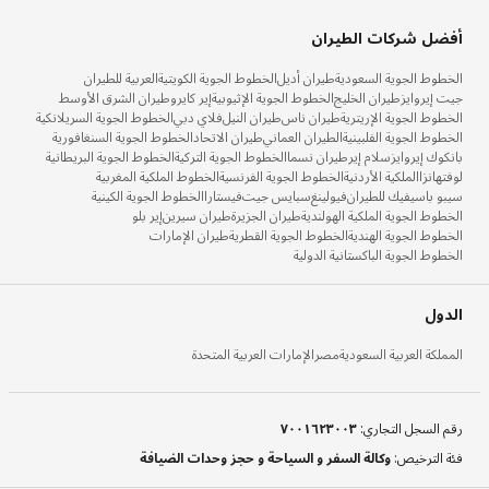
أفضل شركات الطيران
الخطوط الجوية السعودية
طيران أديل
الخطوط الجوية الكويتية
العربية للطيران
جيت إيروايز
طيران الخليج
الخطوط الجوية الإثيوبية
إير كايرو
طيران الشرق الأوسط
الخطوط الجوية الإريترية
طيران ناس
طيران النيل
فلاي دبي
الخطوط الجوية السريلانكية
الخطوط الجوية الفلبينية
الطيران العماني
طيران الاتحاد
الخطوط الجوية السنغافورية
بانكوك إيروايز
سلام إير
طيران نسما
الخطوط الجوية التركية
الخطوط الجوية البريطانية
لوفتهانزا
الملكية الأردنية
الخطوط الجوية الفرنسية
الخطوط الملكية المغربية
سيبو باسيفيك للطيران
فيولينغ
سبايس جيت
فيستارا
الخطوط الجوية الكينية
الخطوط الجوية الملكية الهولندية
طيران الجزيرة
طيران سيرين
إير بلو
الخطوط الجوية الهندية
الخطوط الجوية القطرية
طيران الإمارات
الخطوط الجوية الباكستانية الدولية
الدول
المملكة العربية السعودية
مصر
الإمارات العربية المتحدة
رقم السجل التجاري
:
٧٠٠١٦٢٣٠٠٣
فئة الترخيص
:
وكالة السفر و السياحة و حجز وحدات الضيافة