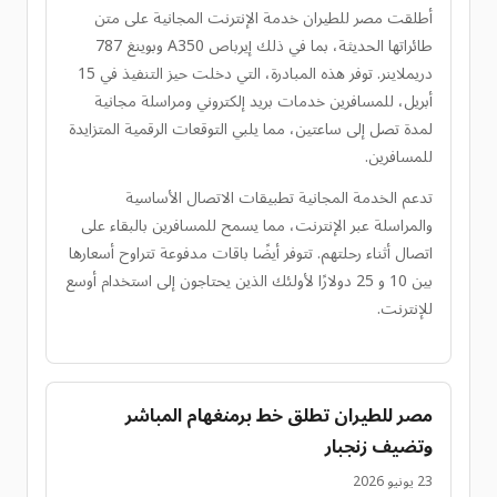
أطلقت مصر للطيران خدمة الإنترنت المجانية على متن
طائراتها الحديثة، بما في ذلك إيرباص A350 وبوينغ 787
دريملاينر. توفر هذه المبادرة، التي دخلت حيز التنفيذ في 15
أبريل، للمسافرين خدمات بريد إلكتروني ومراسلة مجانية
لمدة تصل إلى ساعتين، مما يلبي التوقعات الرقمية المتزايدة
للمسافرين.
تدعم الخدمة المجانية تطبيقات الاتصال الأساسية
والمراسلة عبر الإنترنت، مما يسمح للمسافرين بالبقاء على
اتصال أثناء رحلتهم. تتوفر أيضًا باقات مدفوعة تتراوح أسعارها
بين 10 و 25 دولارًا لأولئك الذين يحتاجون إلى استخدام أوسع
للإنترنت.
مصر للطيران تطلق خط برمنغهام المباشر
وتضيف زنجبار
23 يونيو 2026