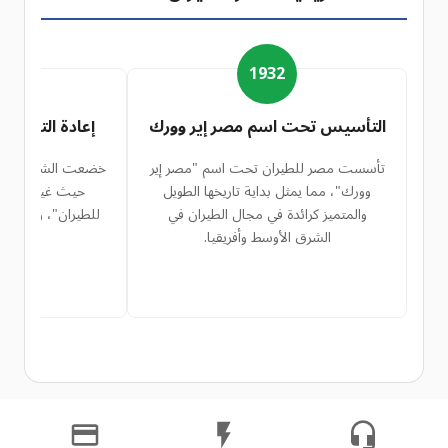
1
1932
التأسيس تحت اسم مصر إير وورك
إعادة التسمية
تأسست مصر للطيران تحت اسم "مصر إير
خضعت الشركة لعملي
وورك"، مما يمثل بداية تاريخها الطويل
حيث غيرت اسمه
والمتميز كرائدة في مجال الطيران في
للطيران"، وهو الاس
الشرق الأوسط وأفريقيا.