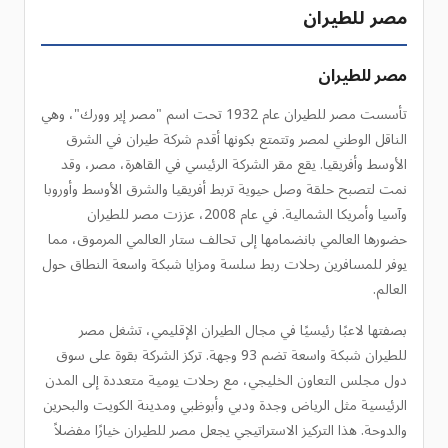
مصر للطيران
مصر للطيران
تأسست مصر للطيران عام 1932 تحت اسم "مصر إير وورك"، وهي
الناقل الوطني لمصر وتتمتع بكونها أقدم شركة طيران في الشرق
الأوسط وأفريقيا. يقع مقر الشركة الرئيسي في القاهرة، مصر، وقد
نمت لتصبح حلقة وصل حيوية تربط أفريقيا والشرق الأوسط وأوروبا
وآسيا وأمريكا الشمالية. في عام 2008، عززت مصر للطيران
حضورها العالمي بانضمامها إلى تحالف ستار العالمي المرموق، مما
يوفر للمسافرين رحلات ربط سلسة ومزايا شبكة واسعة النطاق حول
العالم.
بصفتها لاعبًا رئيسيًا في مجال الطيران الإقليمي، تشغل مصر
للطيران شبكة واسعة تضم 93 وجهة. تركز الشركة بقوة على سوق
دول مجلس التعاون الخليجي، مع رحلات يومية متعددة إلى المدن
الرئيسية مثل الرياض وجدة ودبي وأبوظبي ومدينة الكويت والبحرين
والدوحة. هذا التركيز الاستراتيجي يجعل مصر للطيران خيارًا مفضلاً