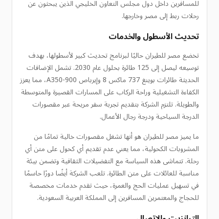
للمسافرين داخل دول مجلس التعاون الخليجي الذين يبحثون عن
رحلات ربط إلى مصر وخارجها.
تحديث الأسطول والخدمات
تخضع مصر للطيران حاليًا لبرنامج تحديث كبير لأسطولها، بهدف
توسيعه ليصل إلى 125 طائرة بحلول عام 2030. تشمل الإضافات
الحديثة طائرات بوينغ 737 ماكس 8 وإيرباص A350-900، مما يعزز
الكفاءة التشغيلية وراحة الركاب على المسارات القصيرة والمتوسطة
والطويلة. تلتزم الشركة بتقديم تجربة سفر مريحة عبر مقصورات
الدرجة السياحية ودرجة رجال الأعمال.
ما يميز مصر للطيران هو أنها تشغل مقصورات خالية تمامًا من
المشروبات الكحولية، مما يعني عدم تقديم أي كحول على متن أي
رحلة. تتماشى هذه السياسة مع التفضيلات الثقافية وتضمن بيئة
مناسبة للعائلات على متن الطائرة. تلعب الشركة أيضًا دورًا حاسمًا
في تسهيل عمليات الحج والعمرة، حيث تقدم خدمات مخصصة
للحجاج والمعتمرين المسافرين إلى المملكة العربية السعودية.
الترانزيت والاتصال