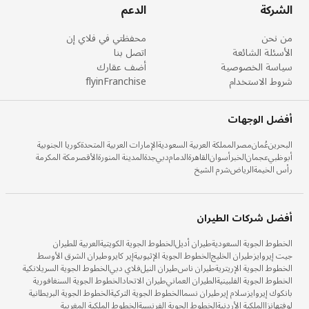
الشركة
الدعم
من نحن
محفظتي في فلاي إن
الأسئلة الشائعة
اتصل بنا
سياسة الخصوصية
أضف عقارك
شروط الاستخدام
flyinFranchise
أفضل الوجهات
البحرين
عُمان
مصر
المملكة العربية السعودية
الإمارات العربية المتحدة
كوريا الجنوبية
أبوظبي
عجمان
الخبر
أسوان
القاهرة
الدمام
دبي
جدة
المدينة المنورة
الأقصر
مكة المكرمة
رأس الخيمة
الرياض
شرم الشيخ
أفضل شركات الطيران
الخطوط الجوية السعودية
طيران أديل
الخطوط الجوية الكويتية
العربية للطيران
جيت إيروايز
طيران الخليج
الخطوط الجوية الإثيوبية
إير كايرو
طيران الشرق الأوسط
الخطوط الجوية الإريترية
طيران ناس
طيران النيل
فلاي دبي
الخطوط الجوية السريلانكية
الخطوط الجوية الفلبينية
الطيران العماني
طيران الاتحاد
الخطوط الجوية السنغافورية
بانكوك إيروايز
سلام إير
طيران نسما
الخطوط الجوية التركية
الخطوط الجوية البريطانية
لوفتهانزا
الملكية الأردنية
الخطوط الجوية الفرنسية
الخطوط الملكية المغربية