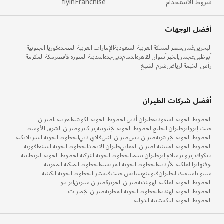
شروط الاستخدام
flyinFranchise
أفضل الوجهات
البحرين
عُمان
مصر
المملكة العربية السعودية
الإمارات العربية المتحدة
كوريا الجنوبية
أبوظبي
عجمان
الخبر
أسوان
القاهرة
الدمام
دبي
جدة
المدينة المنورة
الأقصر
مكة المكرمة
رأس الخيمة
الرياض
شرم الشيخ
أفضل شركات الطيران
الخطوط الجوية السعودية
طيران أديل
الخطوط الجوية الكويتية
العربية للطيران
جيت إيروايز
طيران الخليج
الخطوط الجوية الإثيوبية
إير كايرو
طيران الشرق الأوسط
الخطوط الجوية الإريترية
طيران ناس
طيران النيل
فلاي دبي
الخطوط الجوية السريلانكية
الخطوط الجوية الفلبينية
الطيران العماني
طيران الاتحاد
الخطوط الجوية السنغافورية
بانكوك إيروايز
سلام إير
طيران نسما
الخطوط الجوية التركية
الخطوط الجوية البريطانية
لوفتهانزا
الملكية الأردنية
الخطوط الجوية الفرنسية
الخطوط الملكية المغربية
سيبو باسيفيك للطيران
فيولينغ
سبايس جيت
فيستارا
الخطوط الجوية الكينية
الخطوط الجوية الملكية الهولندية
طيران الجزيرة
طيران سيرين
إير بلو
الخطوط الجوية الهندية
الخطوط الجوية القطرية
طيران الإمارات
الخطوط الجوية الباكستانية الدولية