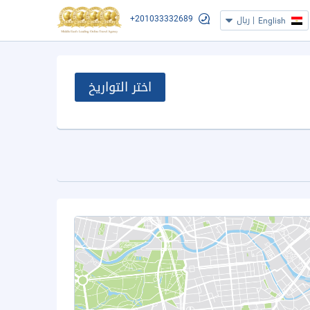
+201033332689
|
ريال
English
اختر التواريخ