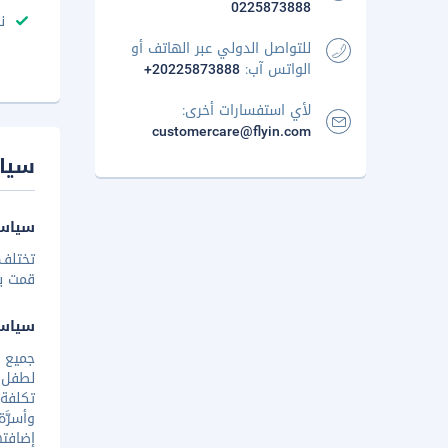
0225873888
ن
للتواصل الدولي عبر الهاتف أو
الواتس آب:
+20225873888
لأي استفسارات أخرى:
customercare@flyin.com
سيا
سياسة
تختلف 
قمت بإخ
سياس
جميع ا
تكلفة 
وأسرَّ
إضافته