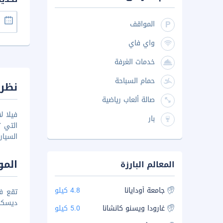
المواقف
واي فاي
خدمات الغرفة
حمام السباحة
نظرة
صالة ألعاب رياضية
فيلا ل
بار
التي ت
السيار
المو
المعالم البارزة
جامعة أودايانا
4.8 كيلو
ديسكف
غارودا ويسنو كانشانا
5.0 كيلو