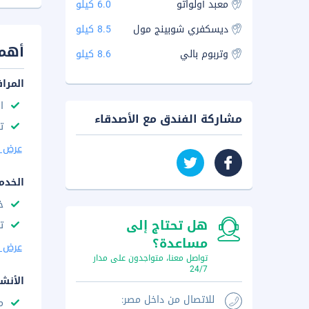
معبد أولواتو
6.0 كيلو
ديسكفري شوبينج مول
8.5 كيلو
أهم 
وتربوم بالي
8.6 كيلو
المرا
ا
مشاركة الفندق مع الأصدقاء
ت
عرض ا
الخدم
خ
هل تحتاج إلى
ت
مساعدة؟
عرض ا
تواصل معنا، متواجدون على مدار
24/7
الأنش
للاتصال من داخل مصر:
م