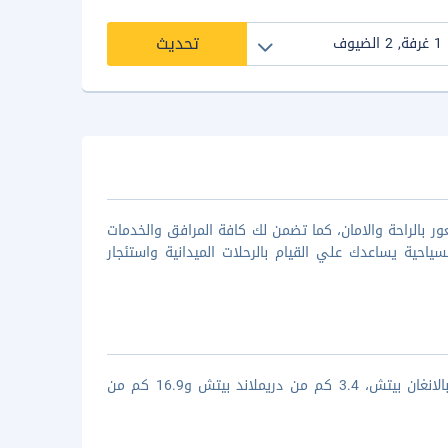
تحديث
ور بالراحة والامان، كما تضمن لك كافة المرافق والخدمات
سياحية يساعدك علي القيام بالرحلات الميدانية واستئجار
تقع فيلا لا جويا اند بانغالو في مدينة بالي وتبعد بحوالي مسافة 1.3 كم من بالانغان بيتش، 3.4 كم من دريملاند بيتش و16.9 كم من