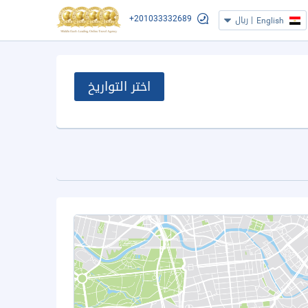
+201033332689
|
ريال
English
اختر التواريخ