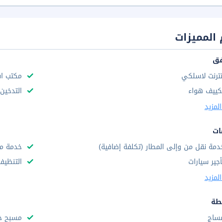
المميزات
فق
نترنت لاسلكي
مكتب استق
كييف هواء
التدخين
لمزيد
ات
دمة نقل من وإلى المطار (تكلفة إضافية)
خدمة مج
أجير سيارات
التنظيف
لمزيد
طة
ساج
مسبح خ