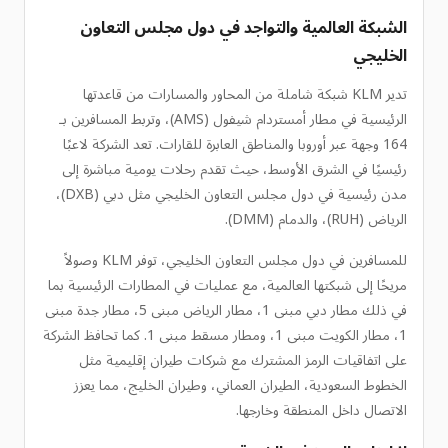
الشبكة العالمية والتواجد في دول مجلس التعاون
الخليجي
تدير KLM شبكة شاملة من المحاور والمسارات من قاعدتها
الرئيسية في مطار أمستردام شيفول (AMS)، وتربط المسافرين بـ
164 وجهة عبر أوروبا والمناطق العابرة للقارات. تعد الشركة لاعبًا
رئيسيًا في الشرق الأوسط، حيث تقدم رحلات يومية مباشرة إلى
مدن رئيسية في دول مجلس التعاون الخليجي مثل دبي (DXB)،
الرياض (RUH)، والدمام (DMM).
للمسافرين في دول مجلس التعاون الخليجي، توفر KLM وصولاً
مريحًا إلى شبكتها العالمية، مع عمليات في المطارات الرئيسية بما
في ذلك مطار دبي مبنى 1، مطار الرياض مبنى 5، مطار جدة مبنى
1، مطار الكويت مبنى 1، ومطار مسقط مبنى 1. كما تحافظ الشركة
على اتفاقيات الرمز المشترك مع شركات طيران إقليمية مثل
الخطوط السعودية، الطيران العماني، وطيران الخليج، مما يعزز
الاتصال داخل المنطقة وخارجها.