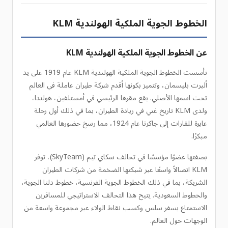
الخطوط الجوية الملكية الهولندية KLM
عن الخطوط الجوية الملكية الهولندية KLM
تأسست الخطوط الجوية الملكية الهولندية KLM عام 1919 على يد
ألبرت بليسمان، وتتميز بكونها أقدم شركة طيران عاملة في العالم
تحت اسمها الأصلي. يقع مقرها الرئيسي في أمستلفين، هولندا،
ولدى KLM تاريخ غني في ريادة الطيران، بما في ذلك أول رحلة
عابرة للقارات إلى جاكرتا عام 1924، مما رسخ حضورها العالمي
مبكرًا.
بصفتها عضوًا مؤسسًا في تحالف سكاي تيم (SkyTeam)، توفر
KLM اتصالاً واسعًا عبر شبكتها الضخمة من شركات الطيران
الشريكة، بما في ذلك الخطوط الجوية الفرنسية، خطوط دلتا الجوية،
والخطوط السعودية. يتيح هذا التحالف الاستراتيجي للمسافرين
الاستمتاع بسفر سلس وكسب نقاط الولاء عبر مجموعة واسعة من
الوجهات حول العالم.