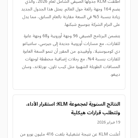
أطلقت KLM جدولها الصيفي الشامل لعام 2026، والذي
يضم 164 وجهة رائعة حول العالم. يمثل هذا الجدول الجديد
زيادة بنسبة 5% في السعة مقارنة بالعام السابق، مما يدل
على التزام الشركة بتوسيع شبكتها.
يتضمن البرنامج الصيفي 96 وجهة أوروبية و68 وجهة عابرة
للقارات، مع مسارات أوروبية جديدة إلى جيرسي، سانتياغو
دي كومبوستيلا، وأوفييدو. من المقرر أن تنمو السعة العابرة
للقارات بنسبة 4%، مع رحلات إضافية مخططة لوجهات
المسافات الطويلة الشهيرة مثل كيب تاون، بورتلاند، وسان
دييغو.
النتائج السنوية لمجموعة KLM: استقرار الأداء،
وتتطلب قرارات هيكلية
19 فبراير 2026
أعلنت KLM عن نتيجة تشغيلية بلغت 416 مليون يورو من