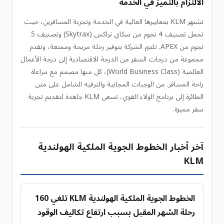
الالتزام بالتميز في الخدمة
تشتهر KLM بمعاييرها العالية في الخدمة وتجربة المسافرين، حيث
تحمل تصنيف 4 نجوم من سكاي تراكس (Skytrax) وتصنيف 5
نجوم من APEX. تلتزم الشركة بتوفير رحلة مريحة وممتعة، وتقدم
مجموعة من درجات السفر من الدرجة الاقتصادية إلى درجة الأعمال
العالمية (World Business Class)، كل منها مصمم مع مراعاة
راحة المسافر. من الوجبات المجانية والترفيه الشامل على متن
الطائرة إلى برنامج الولاء القوي، تسعى KLM جاهدة لتقديم تجربة
سفر مميزة.
آخر أخبار الخطوط الجوية الملكية الهولندية
KLM
الخطوط الجوية الملكية الهولندية KLM تلغي 160
رحلة الشهر المقبل بسبب ارتفاع تكاليف الوقود