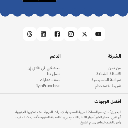
الشركة
الدعم
من نحن
محفظتي في فلاي إن
الأسئلة الشائعة
اتصل بنا
سياسة الخصوصية
أضف عقارك
شروط الاستخدام
flyinFranchise
أفضل الوجهات
البحرين
عُمان
مصر
المملكة العربية السعودية
الإمارات العربية المتحدة
كوريا الجنوبية
أبوظبي
عجمان
الخبر
أسوان
القاهرة
الدمام
دبي
جدة
المدينة المنورة
الأقصر
مكة المكرمة
رأس الخيمة
الرياض
شرم الشيخ