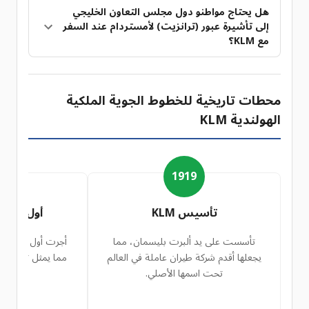
هل يحتاج مواطنو دول مجلس التعاون الخليجي
إلى تأشيرة عبور (ترانزيت) لأمستردام عند السفر
مع KLM؟
محطات تاريخية للخطوط الجوية الملكية
الهولندية KLM
4
1919
تأسيس KLM
أول رحلة ع
تأسست على يد ألبرت بليسمان، مما
أجرت أول رحلة عابر
يجعلها أقدم شركة طيران عاملة في العالم
مما يمثل توسعًا كبي
تحت اسمها الأصلي.