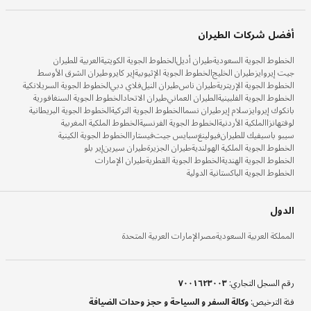
أفضل شركات الطيران
الخطوط الجوية السعودية
طيران أديل
الخطوط الجوية الكويتية
العربية للطيران
جيت إيروايز
طيران الخليج
الخطوط الجوية الإثيوبية
إير كايرو
طيران الشرق الأوسط
الخطوط الجوية الإريترية
طيران ناس
طيران النيل
فلاي دبي
الخطوط الجوية السريلانكية
الخطوط الجوية الفلبينية
الطيران العماني
طيران الاتحاد
الخطوط الجوية السنغافورية
بانكوك إيروايز
سلام إير
طيران نسما
الخطوط الجوية التركية
الخطوط الجوية البريطانية
لوفتهانزا
الملكية الأردنية
الخطوط الجوية الفرنسية
الخطوط الملكية المغربية
سيبو باسيفيك للطيران
فيولينغ
سبايس جيت
فيستارا
الخطوط الجوية الكينية
الخطوط الجوية الملكية الهولندية
طيران الجزيرة
طيران سيرين
إير بلو
الخطوط الجوية الهندية
الخطوط الجوية القطرية
طيران الإمارات
الخطوط الجوية الباكستانية الدولية
الدول
المملكة العربية السعودية
مصر
الإمارات العربية المتحدة
رقم السجل التجاري
:
٧٠٠١٦٢٣٠٠٣
فئة الترخيص
:
وكالة السفر و السياحة و حجز وحدات الضيافة