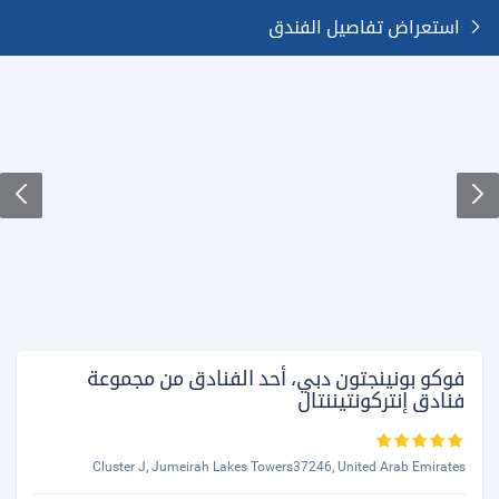
استعراض تفاصيل الفندق
فوكو بونينجتون دبي، أحد الفنادق من مجموعة
فنادق إنتركونتيننتال
Cluster J, Jumeirah Lakes Towers37246, United Arab Emirates