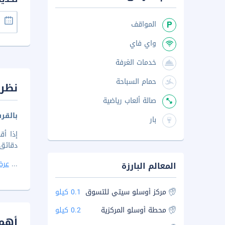
المواقف
واي فاي
خدمات الغرفة
حمام السباحة
نظرة
صالة ألعاب رياضية
بالقر
بار
دقائق مش
...
عرض
المعالم البارزة
مركز أوسلو سيتي للتسوق
0.1 كيلو
محطة أوسلو المركزية
0.2 كيلو
أهم 