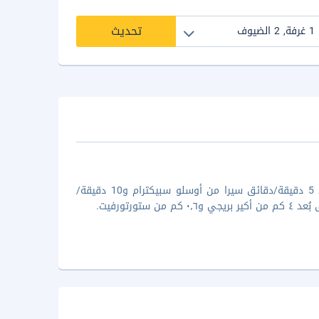
تحديث
إذا أقمت في كلاريون هوتل ذا هوب، ستكون في مركز أوسلو، فقط على بُعد 5 دقيقة/دقائق سيرا من أوسلو سبيكترام و10 دقيقة/
رتورفيت.