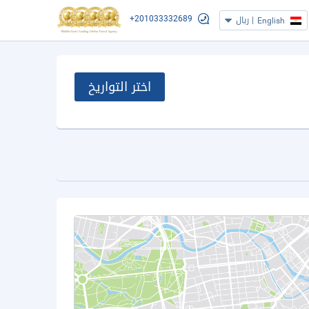
+201033332689
|
ريال
English
اختر التواريخ