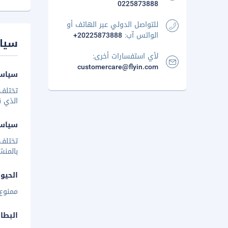
0225873888
للتواصل الدولي عبر الهاتف أو
الواتس آب:
+20225873888
سيا
لأي استفسارات أخرى:
customercare@flyin.com
سياسة
تختلف 
الذي ق
سياس
تختلف
بالمنش
الحيوا
ممنوع 
البطا