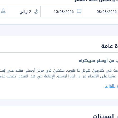
 عامة
ب من أوسلو سبيكترام
يا على الأقدام من دار أوبرا أوسلو. الإقامة في هذا الفندق تضعك على بُعد ٤ كم من أكير بريجي و٠٫٦ كم من ستو
 المزيد
المميزات