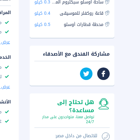
ساحة اوسلو سبكتروم الموسيقية
0.3 كيلو
المرا
قاعة روكفلر للموسيقى
0.4 كيلو
م
محطة قطارات أوسلو
0.5 كيلو
م
عرض ا
مشاركة الفندق مع الأصدقاء
الخدم
م
ت
عرض ا
هل تحتاج إلى
الأنش
مساعدة؟
م
تواصل معنا، متواجدون على مدار
غ
24/7
للاتصال من داخل مصر: