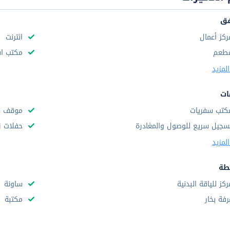
فق
ركز أعمال
انترنت
طعم
مكتب استقب
لمزيد
ات
كتب سفريات
موقف س
سجيل سريع للوصول والمغادرة
حفلات ز
لمزيد
طة
ركز للياقة البدنية
ساونة
رفة بخار
مكتبة