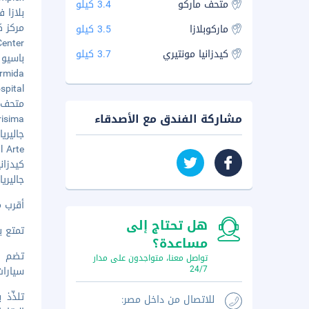
متحف ماركو
3.4 كيلو
بلازا ف
مركز كو
ماركوبلازا
3.5 كيلو
 Center
كيدزانيا مونتيري
3.7 كيلو
باسيو سا
 Armida
Hospital
متحف الأ
مشاركة الفندق مع الأصدقاء
urisima
جاليرياس
ral Arte
كيدزانيا
جاليريا
أقرب مطار رئيس
هل تحتاج إلى
تمتع ب
مساعدة؟
تواصل معنا، متواجدون على مدار
24/7
سيارات
للاتصال من داخل مصر: