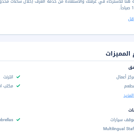
قل
المميزات
فق
ركز أعمال
انترنت
طعم
مكتب استقب
لمزيد
ات
وقف سيارات
brellas
Multilingual Staf