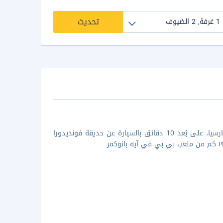
تحديث
إذا أقمت في كومفورت إن مونتيرري فالي، ستكون في مركز سان بيدرو جارزا جارسيا، على بُعد 10 دقائق بالسيارة عن حديقة فونديدورا