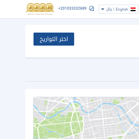
+201033332689
|
ريال
English
اختر التواريخ