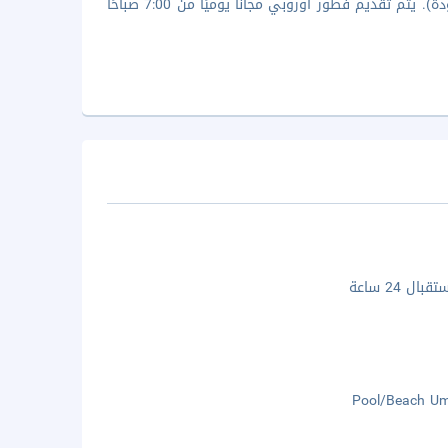
الإقامة هنا للاسترخاء في غرفتك والاستفادة من خدمة الغرف (خلال ساعات محدودة). يتم تقديم فطور أوروبي مجانًا يوميًا من 7:00 صباحًا
ال 24 ساعة
Pool/Beach Um