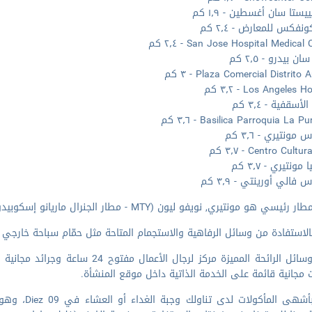
ييستا سان أغسطين - ١٫٩ كم
نفكس للمعارض - ٢٫٤ كم
San Jose Hospital Medical - ٢٫٤ كم
ن بيدرو - ٢٫٥ كم
Plaza Comercial Distrito - ٣ كم
Los Angeles  - ٣٫٢ كم
سقفية - ٣٫٤ كم
Basilica Parroquia La P - ٣٫٦ كم
 مونتيري - ٣٫٦ كم
Centro Cultu - ٣٫٧ كم
 مونتيري - ٣٫٧ كم
س فالي أورينتي - ٣٫٩ كم
ي هو مونتيري, نويفو ليون (MTY - مطار الجنرال ماريانو إسكوبيدو الدولي) - ٣٦٫٩ كم / ٢٢٫٩ ميل
الاستفادة من وسائل الرفاهية والاستجمام المتاحة مثل حمّام سباحة خارجي و
تضم وسائل الرائحة المميزة مركز لرج
 مجانية قائمة على الخدمة الذاتية داخل موقع المنشأة.
تلذّذ بأشهى 