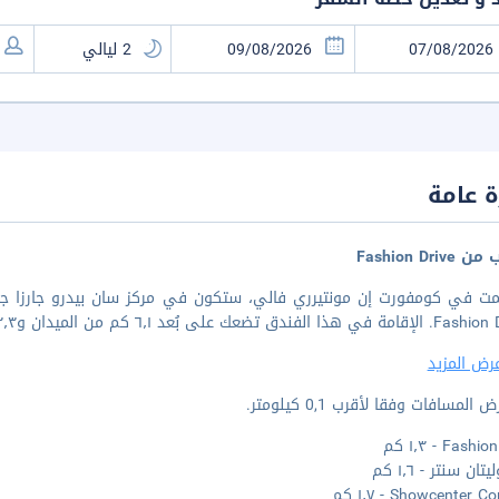
 عامة
Fashion Driv
رض المزيد
المسافات وفقا لأقرب 0,1 كيلومتر.
Fash - ١٫٣ كم
تان سنتر - ١٫٦ كم
Showcenter - ١٫٧ كم