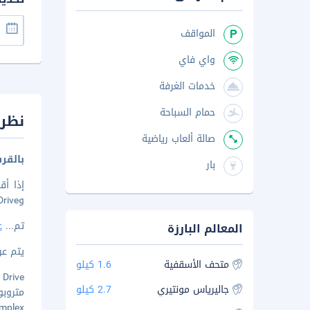
المواقف
واي فاي
خدمات الغرفة
حمام السباحة
نظرة
صالة ألعاب رياضية
بالقرب من e
بار
وFashion Drive. الإقامة في هذا الفندق تضعك على بُعد ٦٫١ كم من الميدان و١٣٫٣ كم من ملعب بي بي في آيه بانوكمر.
تم
...
ع
المعالم البارزة
يتم عرض 
متحف الأسقفية
1.6 كيلو
ion Drive
جاليرياس مونتيري
2.7 كيلو
متروبولي
 Complex