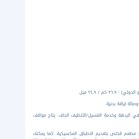
صالة لياقة بدنية.
ال الأعمال مفتوح 24 ساعة وجرائد مجانية في الردهة وخدمة الغسيل/التنظيف الجاف. يتاح مواقف
المأكولات لدى تناولك وجبة الغداء أو العشاء في Diez 09، وهو مطعم مُختص بتقديم الاطباق المكسيكية. كما يمكنك