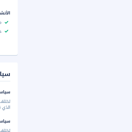
الأنش
م
ح
سيا
سياسة
تختلف 
الذي ق
سياس
تختلف