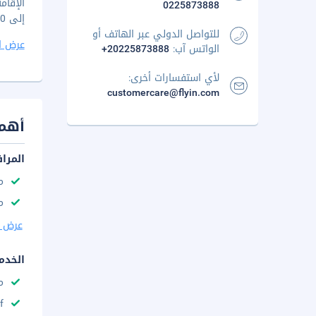
0225873888
إلى 10 صباحاً.
للتواصل الدولي عبر الهاتف أو
عرض ا
الواتس آب:
+20225873888
لأي استفسارات أخرى:
customercare@flyin.com
أهم 
المرا
م
م
عرض ا
الخدم
م
f