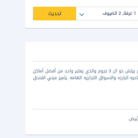
تحديث
إذا كنت ترغب في زيارة جزيرة موريشيوس فعليك بالاقامه في فندق فيراندا بالمار بيتش ذو ال 3 نجوم والذي يعتبر واحد من أفضل أماكن
يه البارزه والاسواق التجاريه الهامه. يتميز مبني الفندق
بيض.