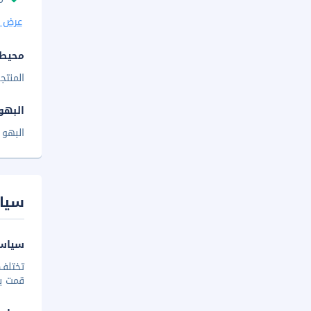
عرض ا
محيط 
المنتج
البهو
البهو 
سيا
سياسة
تختلف 
قمت بإخ