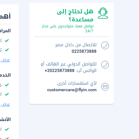
هل تحتاج إلى
أهم 
مساعدة؟
تواصل معنا، متواجدون على مدار
المرا
24/7
ا
للاتصال من داخل مصر:
ت
0225873888
عرض ا
للتواصل الدولي عبر الهاتف أو
الواتس آب:
+20225873888
الخدم
لأي استفسارات أخرى:
خ
customercare@flyin.com
ا
عرض ا
الأنش
ا
م