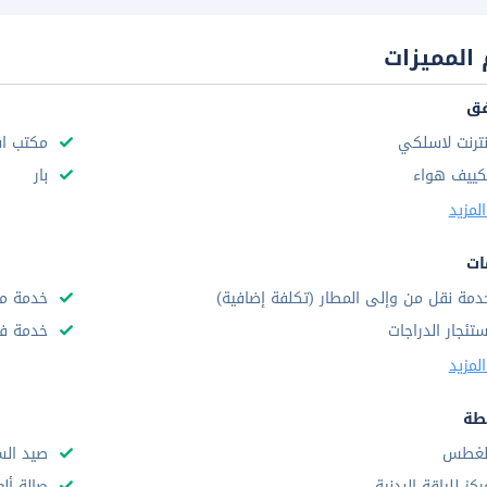
المميزات
فق
نترنت لاسلكي
مكتب استق
كييف هواء
بار
لمزيد
ات
دمة نقل من وإلى المطار (تكلفة إضافية)
خدمة مج
ستئجار الدراجات
خدمة فط
لمزيد
طة
لغطس
صيد ال
ركز للياقة البدنية
صالة أل