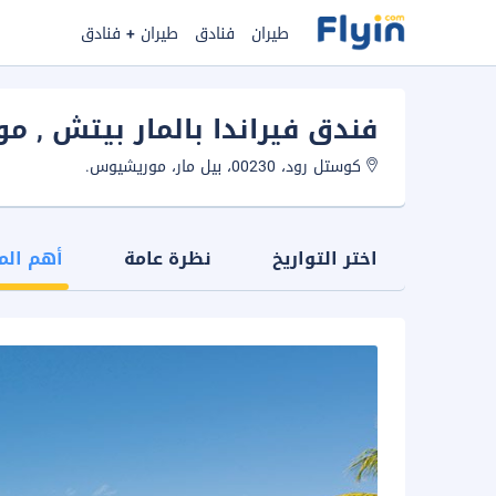
طيران
فنادق
طيران + فنادق
فندق فيراندا بالمار بيتش
, م
كوستل رود، 00230، بيل مار، موريشيوس.
اختر التواريخ
نظرة عامة
أهم الم