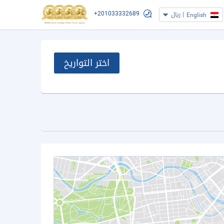
+201033332689
|
ريال
English
اختر التواريخ