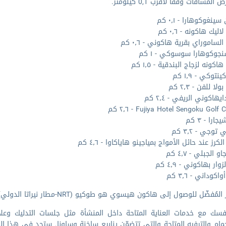
المسافات وفقا لأقرب 0,1 كيلومتر.
ينغوكوهارا - ٠٫١ كم
ليك هاكونه - ٠٫٦ كم
ساموراي بقرية هاكوني - ٠٫٦ كم
جوكوهارا سوسوكي - ١ كم
كونه لزجاج البندقية - ١٫٥ كم
توكي - ١٫٩ كم
ا للفن - ٢٫٣ كم
يهاكوني الريفي - ٢٫٤ كم
Fujiya Hotel Sengoku Golf - ٢٫٦ كم
ارا - ٣ كم
توجي - ٣٫٢ كم
لكرز عند حائل الأمواج بمياجينو هاياكاوا - ٤٫٦ كم
و الجبلي - ٤٫٧ كم
وار بهاكوني - ٤٫٩ كم
كوداني - ٣٫٦ كم
مُفضّل للوصول إلى هاكون هيسوي هو طوكيو (NRT-مطار نيراتا الدولي) - ١٨٠٫٩ كم
فسك مع خدمات العناية المتاحة داخل المنشأة مثل جلسات التدليك وعلا
مام والترفيه المتاحة والتي تتضمّن ينابيع ساخنة وساونا. ستجد في هذا ا