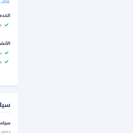
عرض ا
الخدم
م
الأنش
س
ح
سيا
سياسة
تختلف 