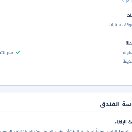
لمزيد
ات
وقف سيارات
طة
اونة
ممر للت
ديقة
سة الفندق
 الإلغاء
شروط الإلغاء وفقاً لسياسة المنشأة ونوع الغرفة وكذلك باختلاف الموسم 