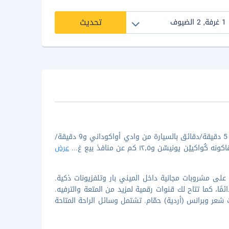
تحديث
لدى الإقامة في هاكون هيسوي في هاكوني (سينجوكوهارا)، ستكون على بُعد 5 دقيقة/دقائق بالسيارة من وادي أواكوداني و9 دقيقة/
...
عرض
 من 8 غرفة ضيافة مكيفة تحتوي على مشروبات مجانية داخل الميني بار وتلفزيونات ذكية.
ئمًا، كما تتاح لك قنوات رقمية لمزيد من المتعة والترفيه.
 وبرانس (أردية) حمّام. تشتمل وسائل الراحة المتاحة