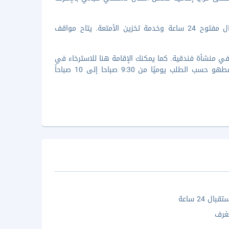
تضم وسائل الرائحة المميزة اتصال سلكي بشبكة الإنترنت مجانا ومكتب استقبال مفتوح 24 ساعة وخدمة تخزين الأمتعة. يتاح مواقف
لك وجبة العشاء في ICHIYUU، وهو مطعم يقع في منشأة فندقية. كما يمكنك الإقامة هنا للاسترخاء في
غرفتك والاستفادة من خدمة الغرف (خلال ساعات محدودة). يتم تقديم فطور مطهو حسب الطلب يوميًا من 9:30 صباحا إلى 10 صباحاً
ال 24 ساعة
غرف