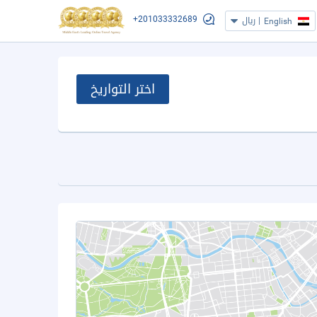
+201033332689
|
ريال
English
اختر التواريخ