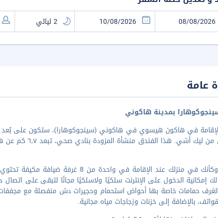
 عامة
نجوكوهارا بمدينة هاكوني
يك أشي. هذا الفندق منشأة المزودة بنادي صحي، تبعد ٦٫٧ كم عن هاكونه كُواكييْن يونيسّن و١٢٫٥ كم عن منافذ بيع غ
اشعر وكأنك في منزلك عند الإقامة في واحدة
لك إمكانية الدخول على الإنترنت سلكيًا ولاسلكيًا مجانًا لتبقى على اتصال دا
غرف حمامات خاصة بها أحواض استحمام وحجيرات دش منفصلة مع مجففات شعر
اتف، بالإضافة إلى خزنات وزجاجات مياه مجانية.