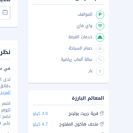
المواقف
واي فاي
خدمات الغرفة
حمام السباحة
نظرة
صالة ألعاب رياضية
في سي
بار
دقائق من ل
المزيد
المعالم البارزة
تتوفر 
قرية جريت بولينج
3.0 كيلو
تضم ال
على هو
متحف هاكون المفتوح
4.7 كيلو