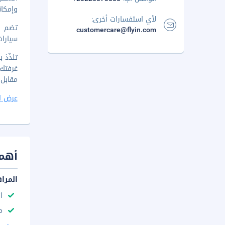
وإمكان
لأي استفسارات أخرى:
customercare@flyin.com
سيارات
مقابل
عرض ا
أهم 
المرا
ا
م