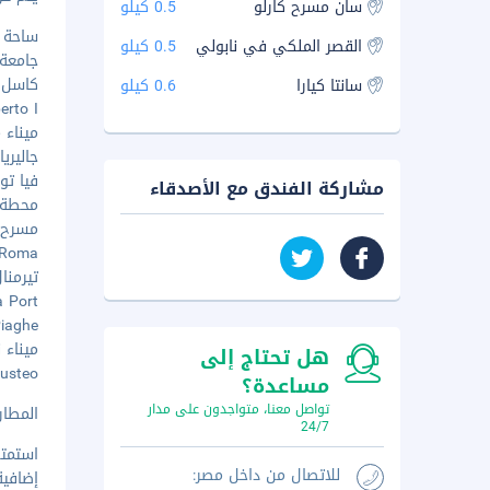
سان مسرح كارلو
0.5 كيلو
ساحة الم
القصر الملكي في نابولي
0.5 كيلو
جامعة ن
كاسل نوف
سانتا كيارا
0.6 كيلو
mberto I
ميناء مو
جاليريا أ
فيا توليد
مشاركة الفندق مع الأصدقاء
محطة مار
مسرح سان
Via Roma -
تيرمنال 
ssa Port
Piaghe
ميناء ناب
هل تحتاج إلى
Augusteo
مساعدة؟
تواصل معنا، متواجدون على مدار
المطار ال
24/7
استمتع
للاتصال من داخل مصر:
إضافية