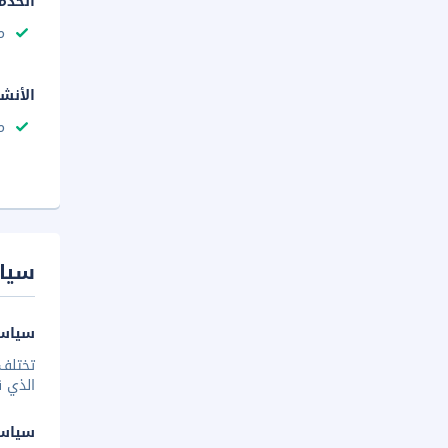
الخدم
م
الأنش
م
سيا
سياسة
تختلف 
الذي ق
سياس