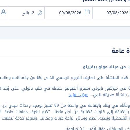
 عامة
ب من ميناء مولو بيفيرلو
 المنشأة على تصنيف النجوم الرسمي الخاص بها من the local rating authority.
ق منشأة صديقة للبي
...
عرض المزيد
اشعر وكأنك في بيتك بالإقامة في واحدة من 99 تت
ا، بالإضافة إلى قنوات فضائية من أجل متعتك. تضم الغرف حمامات خاصة 
ة الشخصية وبيديه. تضم وسائل الراحة خزنات ومكاتب، وتتوفر خدمة تنظيف ال
المسافات وفقا لأقرب 0,1 كيلومتر.