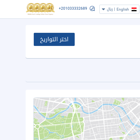
+201033332689
|
ريال
English
اختر التواريخ