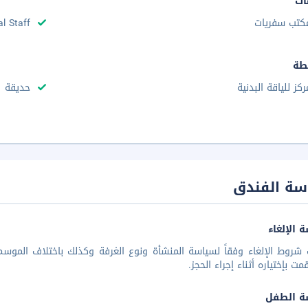
ات
كتب سفريات
al Staff
طة
ركز للياقة البدنية
حديقة
سة الفندق
 الإلغاء
شروط الإلغاء وفقاً لسياسة المنشأة ونوع الغرفة وكذلك باختلاف الموسم 
مت بإختياره أثناء إجراء الحجز.
ة الطفل