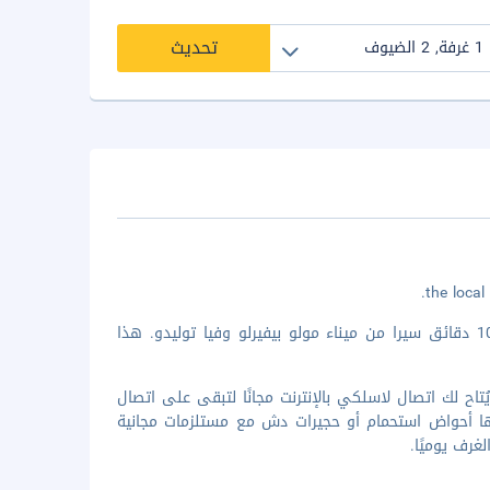
تحديث
الإقامة في ميركيور نابولي سنترو أنجيونيو تضعك في قلب نابولي، على بُعد 10 دقائق سيرا من ميناء مولو بيفيرلو وفيا توليدو. هذا
ميز بوجود وحدات ميني بار. يُتاح لك اتصال لاسلكي بالإنترنت مجانًا لتبقى على اتصال
بها أحواض استحمام أو حجيرات دش مع مستلزمات مجانية
غرف يوميًا.