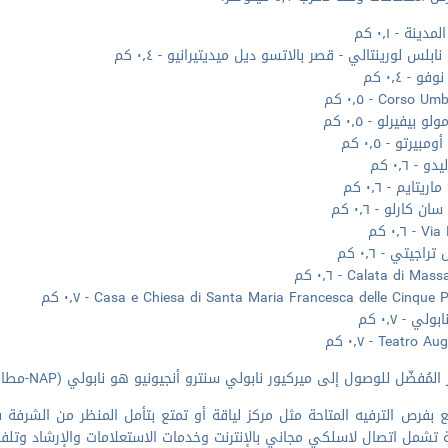
دينة - ٠٫١ كم
ابلس لورينتالي - قصر بالاتسو ديل ميديتيرانيو - ٠٫٤ كم
و - ٠٫٤ كم
Corso U - ٠٫٥ كم
لو بيفيرلو - ٠٫٥ كم
ومبيرتو - ٠٫٥ كم
و - ٠٫٦ كم
يتايم - ٠٫٦ كم
 كارلو - ٠٫٦ كم
 ٠٫٦ كم
تراجيتي - ٠٫٦ كم
Calata di Ma - ٠٫٦ كم
Casa e Chiesa di Santa Maria Francesca delle Cinque  - ٠٫٧ كم
ولي - ٠٫٧ كم
Teatro  - ٠٫٧ كم
مُفضّل للوصول إلى ميركيور نابولي سنترو أنجيونيو هو نابولي (NAP-مطار نابولي الدولي) - ١٠٫٥ كم
 بفرص الترفيه المتاحة مثل مركز لياقة أو تمتع بتأمل المنظر من الشرفة
 تشمل اتصال لاسلكي مجاني بالإنترنت وخدمات الاستعلامات والإرشاد وتلف