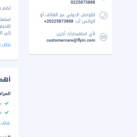
0225873888
تضم وس
للتواصل الدولي عبر الهاتف أو
استمتع
الواتس آب:
+20225873888
إلى 10:30 صباحًا مقابل رسم إضافي.
لأي استفسارات أخرى:
customercare@flyin.com
عرض ا
أهم 
المرا
م
مك
عرض ا