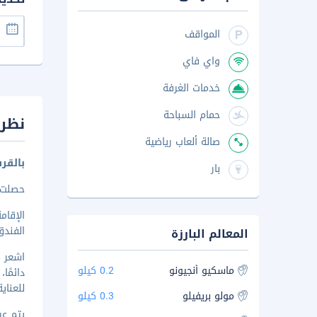
المواقف
واي فاي
خدمات الغرفة
حمام السباحة
نظرة
صالة ألعاب رياضية
بالقر
بار
حصلت هذه
الفند
المعالم البارزة
ماسكيو أنجيونو
0.2 كيلو
دائمً
للعناي
مولو بريفيلو
0.3 كيلو
يتم عرض 