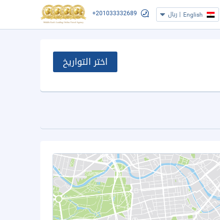
+201033332689
|
ريال
English
اختر التواريخ