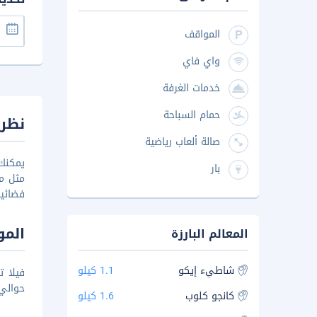
المواقف
واي فاي
خدمات الغرفة
حمام السباحة
نظرة
صالة ألعاب رياضية
بار
مثل مف
فضائية
المو
المعالم البارزة
شاطيء إيكو
1.1 كيلو
حوالي 20 ك
كانجو كلوب
1.6 كيلو