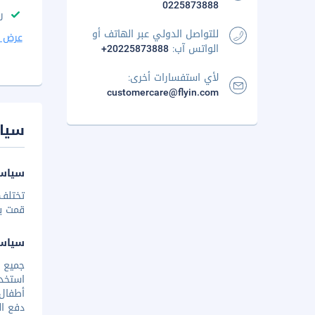
0225873888
ر
للتواصل الدولي عبر الهاتف أو
عرض ا
الواتس آب:
+20225873888
لأي استفسارات أخرى:
customercare@flyin.com
سيا
سياسة
تختلف 
قمت بإخ
سياس
جميع 
استخدا
أطفال 
دفع ال