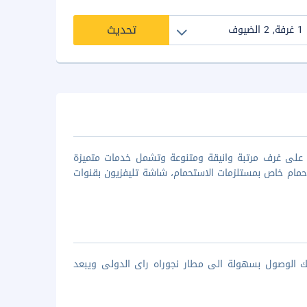
تحديث
لا تيريزا بالي ذو ال 5 نجوم والتي تحتوى على غرف مرتبة وانيقة ومتنوعة وتشمل خدمات متميزة
حمام خاص بمستلزمات الاستحمام، شاشة تليفزيون بقنوات
 كم من ديسكفري مول، ويمكنك الوصول بسهولة الى مطار نجوراه راى الدولى ويبعد