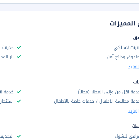
المميزات
فق
نترنت لاسلكي
حديقة
ندوق ودائع آمن
بار الوج
لمزيد
ات
دمة نقل من وإلى المطار (مجاناً)
خدمة نق
دمة مجالسة الأطفال / خدمات خاصة بالأطفال
استئجار 
لمزيد
طة
رافق للشواء
التجديف