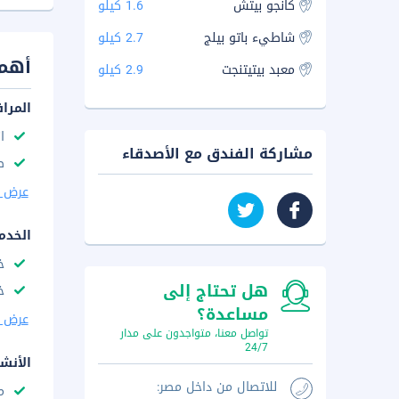
كانجو بيتش
1.6 كيلو
شاطيء باتو بيلج
2.7 كيلو
أهم 
معبد بيتيتنجت
2.9 كيلو
المرا
ا
مشاركة الفندق مع الأصدقاء
ص
عرض ا
الخدم
خ
هل تحتاج إلى
خ
مساعدة؟
عرض ا
تواصل معنا، متواجدون على مدار
24/7
الأنش
للاتصال من داخل مصر:
م