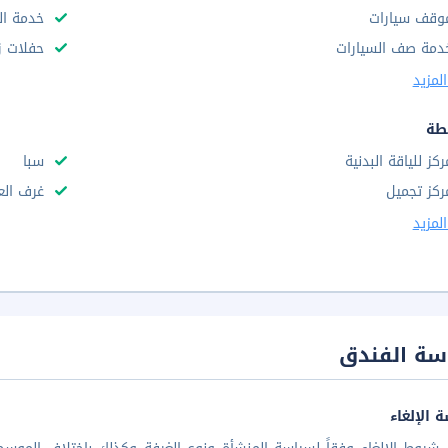
وقف سيارات
خدمة ال
دمة صف السيارات
حفلات ز
لمزيد
طة
ركز للياقة البدنية
سبا
ركز تجميل
غرف الع
لمزيد
سة الفندق
 الإلغاء