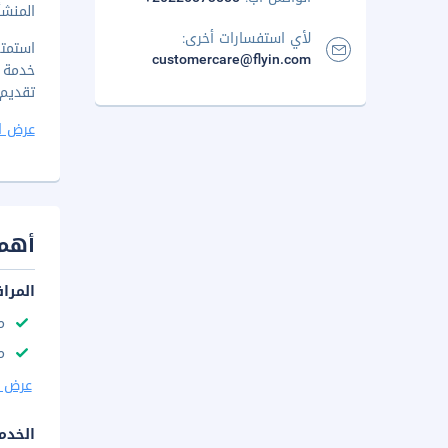
المنشأ
لأي استفسارات أخرى:
customercare@flyin.com
تقديم بوفيه فط
عرض ا
أهم 
المرا
م
مك
عرض ا
الخدم