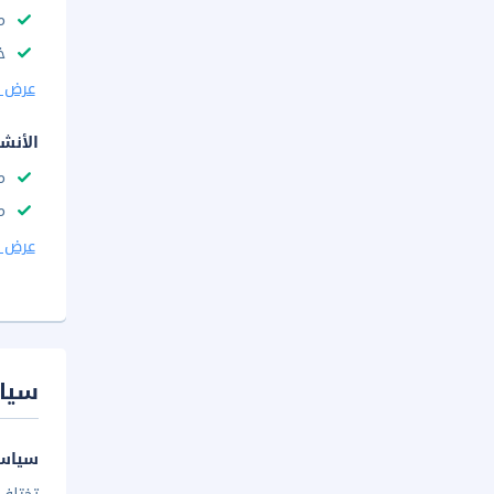
م
خ
عرض ا
الأنش
م
م
عرض ا
سيا
سياسة