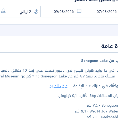
 عامة
Sonegaon Lak
، تبعد ٨٫٧ كم عن Sonegaon Lake و٩٫٦ كم عن Nagpur Central Museum.
كأنك في منزلك عند الإقامة
...
عرض المزيد
المسافات وفقا لأقرب 0,1 كيلومتر.
Soneg - ٣٫٤ كم
Wet N Joy Wa - ٥٫٦ كم
Deeks - ٧٫٤ كم