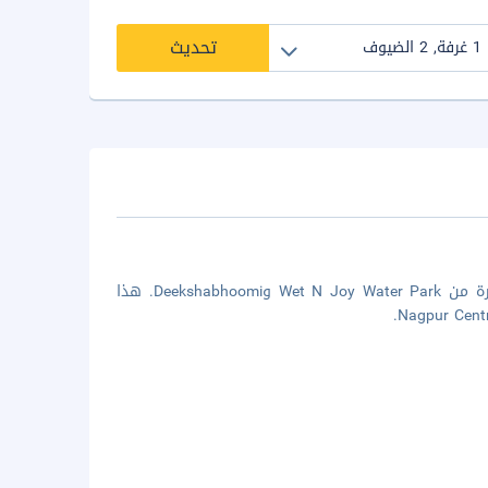
تحديث
الإقامة في ذا برايد هوتل ناجبور في ناجبور تضعك على بُعد 10 دقائق بالسيارة من Wet N Joy Water Park وDeekshabhoomi. هذا