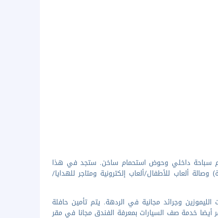
مّام سباحة داخلي وحوض استحمام ساخن. ستجد في هذا
وصالة ألعاب للأطفال/ألعاب إلكترونية ومتاجر للهدايا/
ال الأعمال مفتوح 24 ساعة وخدمة سيارات الليموزين وجرائد مجانية في الردهة. يتم تأمين حافلة
اء تكلفة إضافية (متوفرة على مدار 24 ساعة)، وتتوفر أيضا خدمة صف السيارات بمعرفة الفندق مجانا في مقر