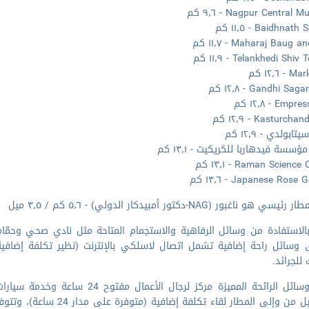
Nagpur Central - ٩٫٦ كم
Baidhnat - ١١٫٥ كم
Maharaj Baug - ١١٫٧ كم
Telankhedi Shi - ١١٫٩ كم
 ١٢٫٦ كم
Gandhi Sa - ١٢٫٨ كم
Emp - ١٢٫٨ كم
Kasturch - ١٢٫٩ كم
بولدي - ١٢٫٩ كم
سسة فيدهاربا للكريكيت - ١٣٫١ كم
Raman Scienc - ١٣٫١ كم
Japanese Ros - ١٣٫٦ كم
ي هو ناغبور (NAG-دكتور أمبيدكار الدولي) - ٥٫٦ كم / ٣٫٥ ميل
بالاستفادة من وسائل الرفاهية والاستجمام المتاحة مثل نادي صحي وح
 وسائل راحة إضافية تشمل اتصال لاسلكي بالإنترنت (نظير تكلفة إضافية) 
للجرائد.
تضم وسائل الرائحة المميزة مركز لرج
للتوصيل من وإلى المطار لق