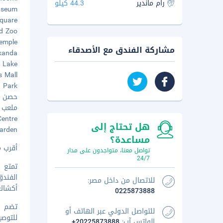
رام ماندير
44.3 كيلو
 Museum
h Square
 and Zoo
v Temple
مشاركة الفندق مع الأصدقاء
Markanda -
gar Lake
ress Mall
and Park
حصن سيتا
ملعب مؤ
e Centre
هل تحتاج إلى
e Garden
مساعدة؟
أقرب مطار رئيس
تواصل معنا، متواجدون على مدار
24/7
تمتع 
الفندق
للاتصال من داخل مصر:
أكشاك 
0225873888
للتواصل الدولي عبر الهاتف أو
الواتس آب:
+20225873888