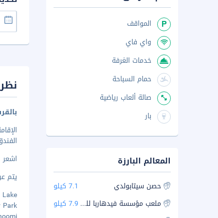
المواقف
واي فاي
خدمات الغرفة
حمام السباحة
نظرة
صالة ألعاب رياضية
بالقرب من e
بار
الفندق منشأة فاخرة
اشعر و
المعالم البارزة
يتم عرض 
حصن سيتابولدي
7.1 كيلو
aon Lake
ملعب مؤسسة فيدهاربا للكريكيت
7.9 كيلو
ter Park
habhoomi