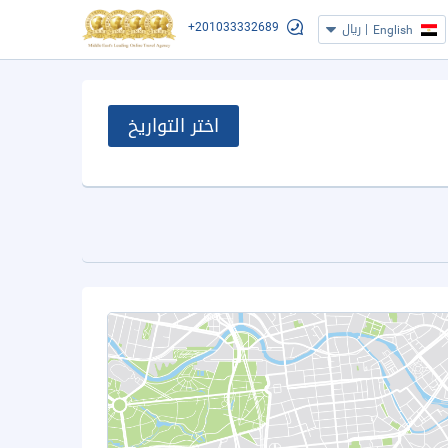
+201033332689
|
ريال
English
اختر التواريخ