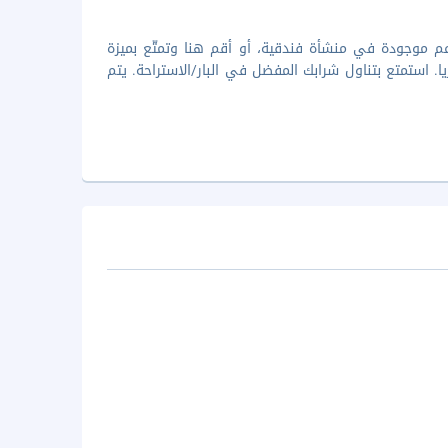
ول الأطباق العالمية في مطعم Casablanca، وهو واحد من 2 مطاعم موجودة في منشأة فندقية، أو أقم هنا وتمتّع بميزة
الكافيتيريا. استمتع بتناول شرابك المفضل في البار/الاستراحة. يتم