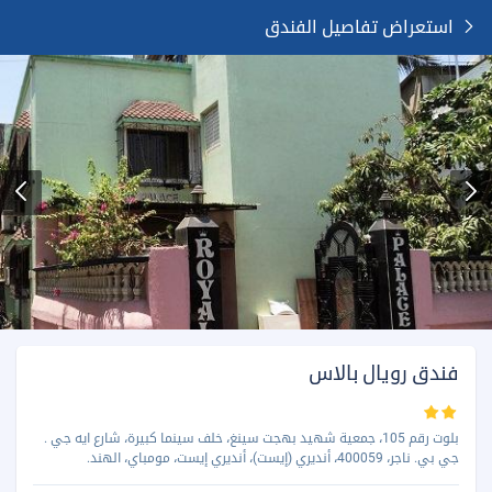
استعراض تفاصيل الفندق
فندق رويال بالاس
بلوت رقم 105، جمعية شهيد بهجت سينغ، خلف سينما كبيرة، شارع ايه جي .
جي بي. ناجر، 400059، أنديري (إيست)، أنديري إيست، مومباي، الهند.