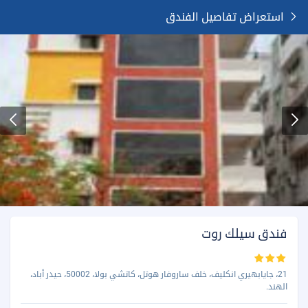
استعراض تفاصيل الفندق
فندق سيلك روت
21، جايابهيري انكليف، خلف ساروفار هوتل، كاتشي بولا، 50002، حيدر أباد،
الهند.