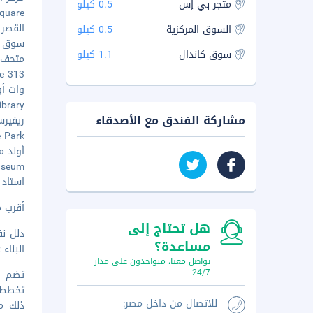
متجر بي إس
0.5 كيلو
e Square
القصر ال
السوق المركزية
0.5 كيلو
سوق كاند
سوق كاندال
1.1 كيلو
متحف كم
313 Quayside - ١٫٥ كم
وات أونال
l Library
مشاركة الفندق مع الأصدقاء
ريفيرسايد
ace Park
أولد مارك
o Museum
استاد ال
أقرب مطار
هل تحتاج إلى
دلل نف
مساعدة؟
البناء
تواصل معنا، متواجدون على مدار
24/7
للاتصال من داخل مصر:
ذلك مر