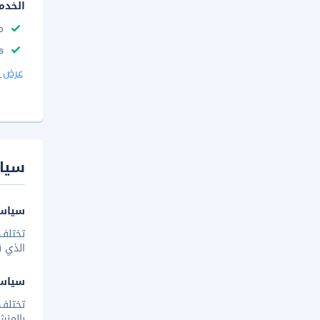
الخدم
م
s
عرض ا
سيا
سياسة
تختلف 
الذي ق
سياس
تختلف
بالمنش