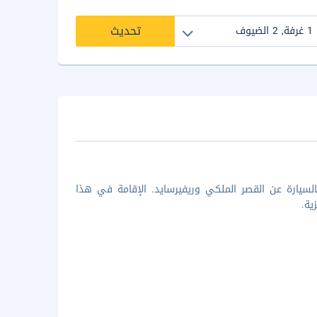
تحديث
رك هوتل، ستكون في مركز بنوم بِنْه، على بُعد 5 دقائق بالسيارة عن القصر الملكي وريفيرسايد. الإقامة في هذا