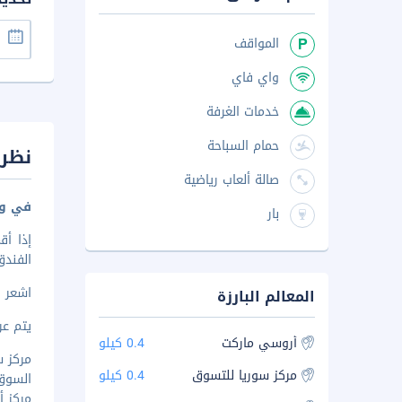
المواقف
واي فاي
خدمات الغرفة
حمام السباحة
نظرة
صالة ألعاب رياضية
في وس
بار
الفندق تضعك على بُع
اشعر 
المعالم البارزة
يتم عرض 
أروسي ماركت
0.4 كيلو
مركز سو
مركز سوريا للتسوق
0.4 كيلو
السوق ال
مركز أو