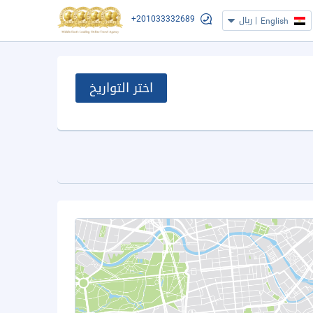
+201033332689
|
ريال
English
اختر التواريخ