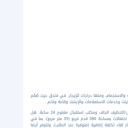
والاستجمام، ومنها دراجات للإيجار. في فندق حيث صُمّم
رنت وخدمات الاستعلامات والإرشاد وقاعة ولائم.
تضم وسائل الرائحة المميزة مركز لرجال الأعمال مفتوح 24 ساعة وخدمة الغسيل/التنظيف الجاف ومكتب استقبال مفتوح 24 ساعة. هل
تخطط لإقامة حدث ما في بنوم بِنْه؟ تحتوي هذه المنشأة السياحة على مرافق احتفالات بمساحة 380 قدم مربع (35 متر مربع)، بما في
 لقاء تكلفة إضافية (متوفرة عند الطلب)، وتتوفر أيضا