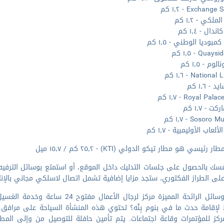
Exchang - ١٫٢ كم
ملكي - ١٫٢ كم
ال - ١٫٤ كم
بوديا الوطني - ١٫٥ كم
وم - ١٫٥ كم
Nationa - ١٫٦ كم
 - ١٫٦ كم
Royal Pal - ١٫٧ كم
ت - ١٫٧ كم
Sosor - ١٫٧ كم
ألعاب الأوليمبية - ١٫٧ كم
 رئيسي هو مطار تيكو الدولي (KTI) - ٢٥٫٢ كم / ١٥٫٧ ميل
سك بالحصول على جلسات التدليك داخل الموقع، أو استمتع بوسائل الترفيه 
 على الطراز الفكتوري، ستجد مزايا إضافية تشمل اتصال لاسلكي مجاني بالإنت
كز للمؤتمرات وقاعة اجتماعات. يتم تأمين حافلة للتوصيل من وإلى المطار