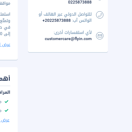
0225873888
مواقف 
للتواصل الدولي عبر الهاتف أو
الواتس آب:
+20225873888
وتمتّع
لأي استفسارات أخرى:
إلى 10 صباحاً مقابل رسم إضافي.
customercare@flyin.com
عرض ا
أهم 
المرا
م
مك
عرض ا