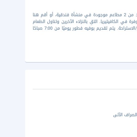
استمتع بتناول خيارت الطبخ المحلي والعالمي في مطعم New York، وهو واحد من 2 مطاعم موجودة في منشأة فندقية، أو أقم هنا
في الكافيتيريا. التقِ بالنزلاء الآخرين وتناول الطعام
في حفل استقبال ترحيبي يعقد يومياً. أنهِ يومك بتناول مشروب مُنعش في البار/الاستراحة. يتم تقديم بوفيه فطور يوميًا من 7:00 صباحًا
الصراف الآلى