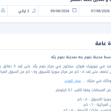
 عامة
ط مدينة بنوم بنه بمدينة بنوم بِنْه
إذا أقمت في نيويو
د ٠٫٥ كم من مركز سوريا للتسوق و٠٫٧ كم من السوق المركزية.
وكأنك في منزلك
...
عرض المزيد
المسافات وفقا لأقرب 0,1 كيلومتر.
ريا للتسوق - ٠٫٥ كم
مركزية - ٠٫٦ كم
روسي ماركت للتسوق - ٠٫٨ كم